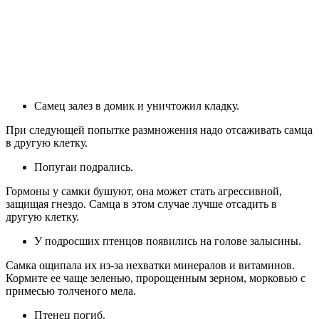
Самец залез в домик и уничтожил кладку.
При следующей попытке размножения надо отсаживать самца
в другую клетку.
Попугаи подрались.
Гормоны у самки бушуют, она может стать агрессивной,
защищая гнездо. Самца в этом случае лучше отсадить в
другую клетку.
У подросших птенцов появились на голове залысины.
Самка ощипала их из-за нехватки минералов и витаминов.
Кормите ее чаще зеленью, пророщенным зерном, морковью с
примесью толченого мела.
Птенец погиб.