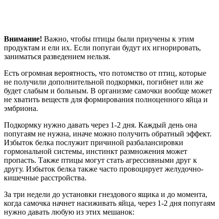
Внимание!
Важно, чтобы птицы были приучены к этим
продуктам и ели их. Если попугаи будут их игнорировать,
заниматься разведением нельзя.
Есть огромная вероятность, что потомство от птиц, которые
не получили дополнительной подкормки, погибнет или же
будет слабым и больным. В организме самочки вообще может
не хватить веществ для формирования полноценного яйца и
эмбриона.
Подкормку нужно давать через 1-2 дня. Каждый день она
попугаям не нужна, иначе можно получить обратный эффект.
Избыток белка послужит причиной разбалансировки
гормональной системы, инстинкт размножения может
пропасть. Также птицы могут стать агрессивными друг к
другу. Избыток белка также часто провоцирует желудочно-
кишечные расстройства.
За три недели до установки гнездового ящика и до момента,
когда самочка начнет насиживать яйца, через 1-2 дня попугаям
нужно давать любую из этих мешанок: