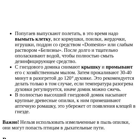
Попугаев выпускают полетать, в это время надо
вымыть клетку
, все кормушки, поилки, жердочки,
игрушки, поддон со средством «Domestos» или слабым
раствором «Белизны». После долго и тщательно
ополаскивают водой, чтобы полностью смыть
дезинфицирующее средство.
С гнездового домика снимают
крышку
и
промывают
его с хозяйственным мылом. Затем прокаливают 30-40
минут в разогретой до 120
°
духовке. Это рекомендуется
делать только в том случае, если температура разогрева
духовки регулируется, иначе домик можно сжечь.
В полностью высохший гнездовой домик насыпают
крупные древесные опилки, к ним примешивают
аптечную ромашку, это убережет от появления клещей в
гнезде.
Важно!
Нельзя использовать измельченные в пыль опилки,
они могут попасть птицам в дыхательные пути.