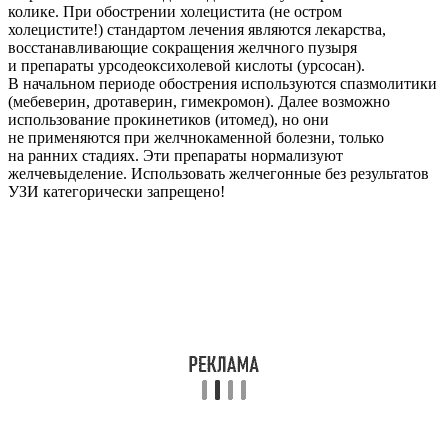
колике. При обострении холецистита (не остром
холецистите!) стандартом лечения являются лекарства,
восстанавливающие сокращения желчного пузыря
и препараты урсодеоксихолевой кислоты (урсосан).
В начальном периоде обострения используются спазмолитики
(мебеверин, дротаверин, гимекромон). Далее возможно
использование прокинетиков (итомед), но они
не применяются при желчнокаменной болезни, только
на ранних стадиях. Эти препараты нормализуют
желчевыделение. Использовать желчегонные без результатов
УЗИ категорически запрещено!