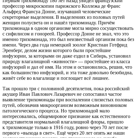
Первым трихомонаду 180 лет назад увидел французский
профессор микроскопии парижского Коллежа де Франс
Альфред Франсуа Донне, изучавший человеческие
секреторные выделения. В выделениях из половых путей
женщин полусвета он и нашёл трихомонаду. Причём
трихомонада в одном организме могла мирно сосуществовать
с сифилисом и гонореей. Профессор Донне не знал, что это
именно трихомонада, это был неизвестный организм пока без
имени. Через два года немецкий зоолог Кристиан Готфрид
Эренберг, делом жизни которого были простейшие
инфузории, за которыми он даже ездил в Сибирь, установил
природу влагалищной «живности» — простейшее из класса
инфузорий и дал её имя. На этом и остановились, решив, что
как большинство инфузорий, и эта тоже довольно безобидна,
живёт себе во влагалище и поглощает всё лишнее.
Так прошло три с половиной десятилетия, пока российский
акушер Иван Павлович Лазаревич не сопоставил частое
выявление трихомонады при воспалении слизистых половых
путей, обозначив микроорганизм возможным виновником
патологического процесса. Но трихомонадой мало
интересовались, общемировое признание как естественного
представителя нормальной влагалищной флоры, пришло
к трихомонаде только в 1916 году, ровно через 70 лет после
первого «выхода в свет». Ещё через 20 лет опять же наши