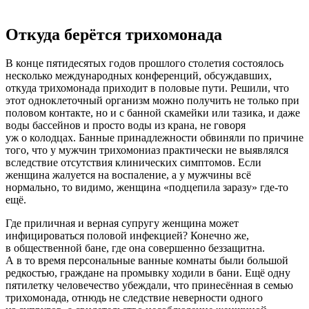
Откуда берётся трихомонада
В конце пятидесятых годов прошлого столетия состоялось
несколько международных конференций, обсуждавших,
откуда трихомонада приходит в половые пути. Решили, что
этот одноклеточный организм можно получить не только при
половом контакте, но и с банной скамейки или тазика, и даже
воды бассейнов и просто воды из крана, не говоря
уж о колодцах. Банные принадлежности обвиняли по причине
того, что у мужчин трихомониаз практически не выявлялся
вследствие отсутствия клинических симптомов. Если
женщина жалуется на воспаление, а у мужчины всё
нормально, то видимо, женщина «подцепила заразу» где-то
ещё.
Где приличная и верная супругу женщина может
инфицироваться половой инфекцией? Конечно же,
в общественной бане, где она совершенно беззащитна.
А в то время персональные ванные комнаты были большой
редкостью, граждане на промывку ходили в бани. Ещё одну
пятилетку человечество убеждали, что принесённая в семью
трихомонада, отнюдь не следствие неверности одного