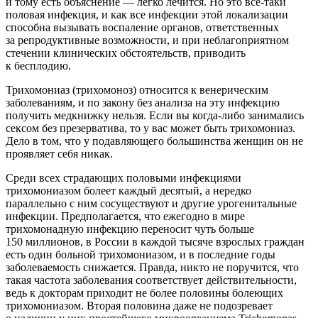
и тому есть объяснение — легко лечится. Но это всё-таки
половая инфекция, и как все инфекции этой локализации
способна вызывать воспаление органов, ответственных
за репродуктивные возможности, и при неблагоприятном
стечении клинических обстоятельств, приводить
к бесплодию.
Трихомониаз (трихомоноз) относится к венерическим
заболеваниям, и по закону без анализа на эту инфекцию
получить медкнижку нельзя. Если вы когда-либо занимались
сексом без презерватива, то у вас может быть трихомониаз.
Дело в том, что у подавляющего большинства женщин он не
проявляет себя никак.
Среди всех страдающих половыми инфекциями
трихомониазом болеет каждый десятый, а нередко
параллельно с ним сосуществуют и другие урогенитальные
инфекции. Предполагается, что ежегодно в мире
трихомонадную инфекцию переносит чуть больше
150 миллионов, в России в каждой тысяче взрослых граждан
есть один больной трихомониазом, и в последние годы
заболеваемость снижается. Правда, никто не поручится, что
такая частота заболевания соответствует действительности,
ведь к докторам приходит не более половины болеющих
трихомониазом. Вторая половина даже не подозревает