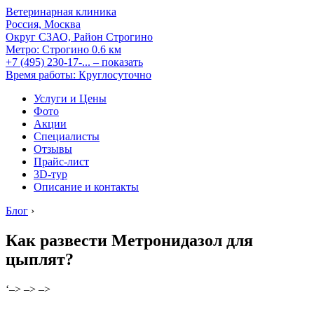
Ветеринарная клиника
Россия, Москва
Округ СЗАО, Район Строгино
Метро:
Строгино
0.6 км
+7 (495) 230-17-...
– показать
Время работы: Круглосуточно
Услуги и Цены
Фото
Акции
Специалисты
Отзывы
Прайс-лист
3D-тур
Описание и контакты
Блог
›
Как развести Метронидазол для
цыплят?
‘–> –> –>