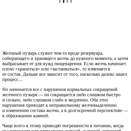
Желчный пузырь служит чем-то вроде резервуара,
собирающего и хранящего желчь до нужного момента, а затем
выбрасывает ее для нужд пищеварения. Если желчь начинает
плохо «храниться» или «застаиваться», то изменяется
ее состав. Дальше все зависит от того, насколько далеко зашел
процесс…
Но начинается все с нарушения нормальных сокращений
желчного пузыря — он сокращается либо слишком быстро
и сильно, либо слишком слабо и медленно. Оба этих
нарушения приводят к неправильному желчевыделению
и изменению состава желчи, а в долгосрочной перспективе —
к образованию камней.
Чаще всего к этому приводят погрешности в питании,
когда
мы переедаем или едим много жирной, жареной, копченой