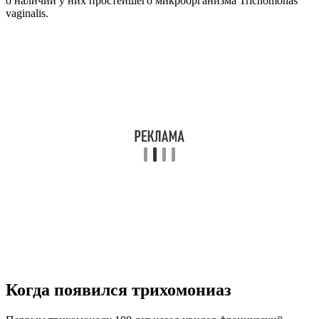
о наличии у них простейшего микроорганизма Trichomonas
vaginalis.
Когда появился трихомониаз