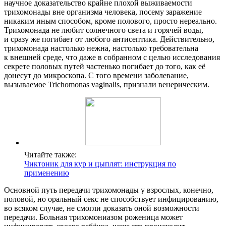
научное доказательство крайне плохой выживаемости
трихомонады вне организма человека, посему заражение
никаким иным способом, кроме полового, просто нереально.
Трихомонада не любит солнечного света и горячей воды,
и сразу же погибает от любого антисептика. Действительно,
трихомонада настолько нежна, настолько требовательна
к внешней среде, что даже в собранном с целью исследования
секрете половых путей частенько погибает до того, как её
донесут до микроскопа. С того времени заболевание,
вызываемое Trichomonas vaginalis, признали венерическим.
Читайте также:
Чиктоник для кур и цыплят: инструкция по
применению
Основной путь передачи трихомонады у взрослых, конечно,
половой, но оральный секс не способствует инфицированию,
во всяком случае, не смогли доказать оной возможности
передачи. Больная трихомониазом роженица может