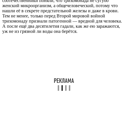
соотечественники поняли, что трихомонада не сугубо
женский микроорганизм, а общечеловеческий, потому что
нашли её в секрете предстательной железы и даже в крови.
Тем не менее, только перед Второй мировой войной
трихомонаду признали патогенной — вредной для человека.
А после ещё два десятилетия гадали, как же ею заражаются,
уж не из грязной ли воды она берётся.