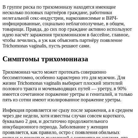
В группе риска по трихомониазу находятся имеющие
несколько половых партнёров граждане, работники
нелегальной секс-индустрии, наркозависимые и ВИЧ-
инфицированные, социально неблагополучные, в общем,
товарищи. Правда, до сих пор граждане активно используют
идею насчёт заражения трихомониазом в бассейне, главное,
чтобы лечились, а уж как объяснять партнёру появление
Trichomonas vaginalis, пусть решают сами.
Симптомы трихомониаза
Трихомониаз часто может протекать совершенно
бессимптомно, особенно характерно это для мужчин. Для
жизни Trichomonas vaginalis выбирает плоский эпителий
полового тракта и мочевыводящих путей — уретру, в 90%
имеется сочетанное поражение уретры и гениталий, и только
пять из сотни имеют изолированное поражение уретры.
Инфекция проявляется не сразу после заражения, а в среднем
через две недели, хотя известны случаи совсем короткого,
буквально 2 дня, и достаточно продолжительного
инкубационного периода. Заболевание у женщин
проявляется, как правило, остро с появления обильных
мутных и пенистых выделений с неприятным запахом, что