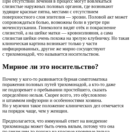
При отсутствии лечения в процесс могут вовлекаться
слизистые наружных половых органов, где возникают
зудящие красные пятна, местами с отсутствием
поверхностного слоя эпителия — эрозии. Половой акт может
сопровождаться болью, возможны боли в уретре при
мочеиспускании. Гинекологи видят отёк и покраснение
слизистой, а на шейке матки — кровоизлияния, а сама
слизистая шейки очень похожа на зрелую клубничку. Но такая
клиническая картина возникает только у части
инфицированных, другие же мирно сосуществуют
с трихомонадой, что называется носительством.
Мирное ли это носительство?
Почему у кого-то развивается бурная симптоматика
поражения половых путей трихомонадой, а кто-то даже
не подозревает о пребывании простейшего, сказать
определённо нельзя. Скорее всего, это обусловлено
и штаммом инфузории и особенностями хозяина.
Но у мужчин такое положение клинических дел отмечается
на порядок чаще, чем у женщин.
Предполагается, что иммунный ответ на внедрение
трихомонады может быть очень вялым, потому что она
по генам чем-то похожа на красные кровяные тельца —