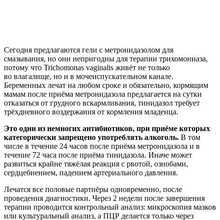
Сегодня предлагаются гели с метронидазолом для
смазывания, но они непригодны для терапии трихомониаза,
потому что Trichomonas vaginalis живёт не только
во влагалище, но и в мочеиспускательном канале.
Беременных лечат на любом сроке и обязательно, кормящим
мамам после приёма метронидазола предлагается на сутки
отказаться от грудного вскармливания, тинидазол требует
трёхдневного воздержания от кормления младенца.
Это одни из немногих антибиотиков, при приёме которых
категорически запрещено употреблять алкоголь.
В том
числе в течение 24 часов после приёма метронидазола и в
течение 72 часа после приёма тинидазола. Иначе может
развиться крайне тяжёлая реакция с рвотой, ознобами,
сердцебиением, падением артериального давления.
Лечатся все половые партнёры одновременно, после
проведения диагностики. Через 2 недели после завершения
терапии проводится контрольный анализ: микроскопия мазков
или культуральный анализ, а ПЦР делается только через