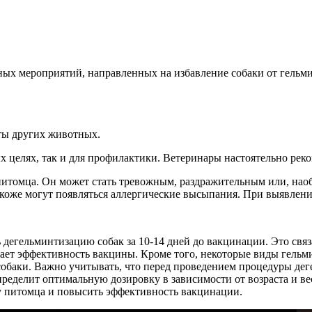
ых мероприятий, направленных на избавление собаки от гельми
нты других животных.
х целях, так и для профилактики. Ветеринары настоятельно рек
питомца. Он может стать тревожным, раздражительным или, наоб
 на коже могут появляться аллергические высыпания. При выявле
дегельминтизацию собак за 10-14 дней до вакцинации. Это связа
жает эффективность вакцины. Кроме того, некоторые виды гельм
 собаки. Важно учитывать, что перед проведением процедуры де
пределит оптимальную дозировку в зависимости от возраста и ве
 питомца и повысить эффективность вакцинации.