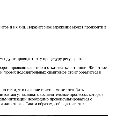
нтов и их яиц. Паразитарное заражение может произойти в
омендуют проводить эту процедуру регулярно.
орот, проявлять апатию и отказываться от пищи. Животное
нии любых подозрительных симптомов стоит обратиться к
но с тем, что наличие глистов может ослабить
интов могут вызывать воспалительные процессы, которые
гельминтизации необходимо проконсультироваться с
са животного. Таким образом, соблюдение этих