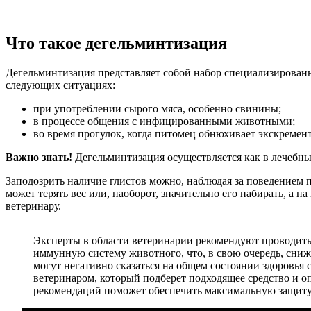
Что такое дегельминтизация
Дегельминтизация представляет собой набор специализированн
следующих ситуациях:
при употреблении сырого мяса, особенно свинины;
в процессе общения с инфицированными животными;
во время прогулок, когда питомец обнюхивает экскреме
Важно знать!
Дегельминтизация осуществляется как в лечебны
Заподозрить наличие глистов можно, наблюдая за поведением 
может терять вес или, наоборот, значительно его набирать, а
ветеринару.
Эксперты в области ветеринарии рекомендуют проводить 
иммунную систему животного, что, в свою очередь, сни
могут негативно сказаться на общем состоянии здоровья
ветеринаром, который подберет подходящее средство и о
рекомендаций поможет обеспечить максимальную защиту