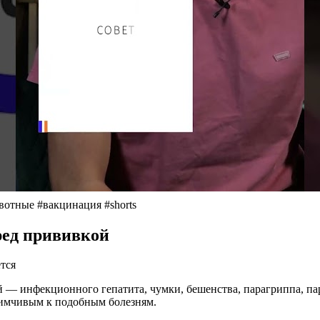
вотные #вакцинация #shorts
ред прививкой
тся
— инфекционного гепатита, чумки, бешенства, парагриппа, пар
имчивым к подобным болезням.