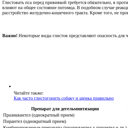
Глистовать пса перед прививкой требуется обязательно, в про
влияют на общее состояние питомца. В подобном случае реакци
расстройство желудочно-кишечного тракта. Кроме того, не про
Важно!
Некоторые виды глистов представляют опасность для че
Читайте также:
Как часто глистогонить собаку и щенка правильно
Препарат для дегельминтизации
Празиквантел (однократный прием)
Пирантел (однократный прием)
Комбинированные препараты (празиквантел + пирантел и др.)