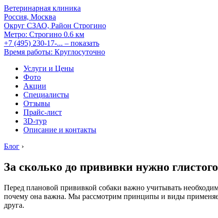
Ветеринарная клиника
Россия, Москва
Округ СЗАО, Район Строгино
Метро:
Строгино
0.6 км
+7 (495) 230-17-...
– показать
Время работы: Круглосуточно
Услуги и Цены
Фото
Акции
Специалисты
Отзывы
Прайс-лист
3D-тур
Описание и контакты
Блог
›
За сколько до прививки нужно глистог
Перед плановой прививкой собаки важно учитывать необходимос
почему она важна. Мы рассмотрим принципы и виды применяемы
друга.