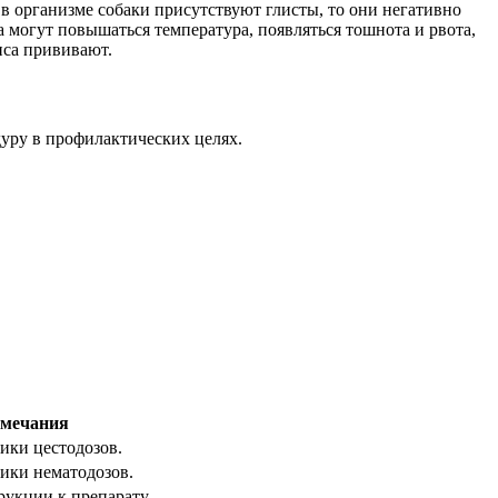
 в организме собаки присутствуют глисты, то они негативно
 могут повышаться температура, появляться тошнота и рвота,
пса прививают.
дуру в профилактических целях.
мечания
ики цестодозов.
ики нематодозов.
рукции к препарату.