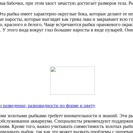
ья бабочки, при этом хвост зачастую достигает размеров тела. 
 Эта рыбка имеет характерно округлые бока, которые делают ее н
е наросты, которые выглядят как грива льва и закрывают всю го
го, красного и белого. Чаще встречаются рыбки оранжевого окрас
. У этого вида вокруг глаз большие наросты в виде пузырей. О
 разведение, разновидности по форме и цвету
ыми золотыми рыбками требует внимательности и знаний. Эти р
 обслуживании аквариума. Специалисты рекомендуют поддержива
аниям. Кроме того, важно учитывать совместимость золотых рыбо
армливать рыбок, так как это может вызвать проблемы с пищева