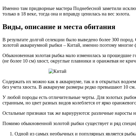
Именно там придворные мастера Поднебесной заметили исключ
только в 18 веке, тогда она и вправду ценилась на вес золота.
Виды, описание и места обитания
В результате долгой селекции было выведено более 300 пород.
золотой аквариумной рыбки – Китай, именно поэтому многие 
Обыкновенная золотая рыбка мало изменилась за прошедшие го
(не более 10 см) хвост, округлые плавники и оранжевая не кр
Содержать их можно как в аквариуме, так и в открытых водоем
без учета хвоста. В аквариуме размеры редко превышают 10 см.
У любой породы есть отличительные черты. Для золотых рыбок 
странным, но цвет разных видов колеблется от ярко оранжевого
Остальные признаки так же вариуруются: различные наросты н
Помимо обыкновенной золотой рыбки существует и ряд специ
Одной из самых необычных и популярных является рыб