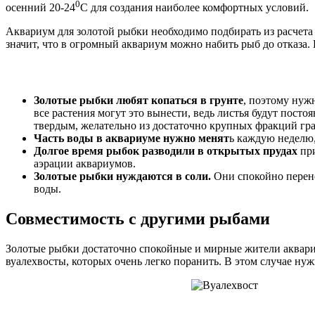
0
осенний 20-24
С для создания наиболее комфортных условий.
Аквариум для золотой рыбки необходимо подбирать из расчета 
значит, что в огромный аквариум можно набить рыб до отказа. В
Золотые рыбки любят копаться в грунте
, поэтому нуж
все растения могут это вынести, ведь листья будут пост
твердым, желательно из достаточно крупных фракций гра
Часть воды в аквариуме нужно менят
ь каждую неделю,
Долгое время рыбок разводили в открытых прудах
при
аэрации аквариумов.
Золотые рыбки нуждаются в соли.
Они спокойно перенос
воды.
Совместимость с другими рыбами
Золотые рыбки достаточно спокойные и мирные жители аквариу
вуалехвосты, которых очень легко поранить. В этом случае ну