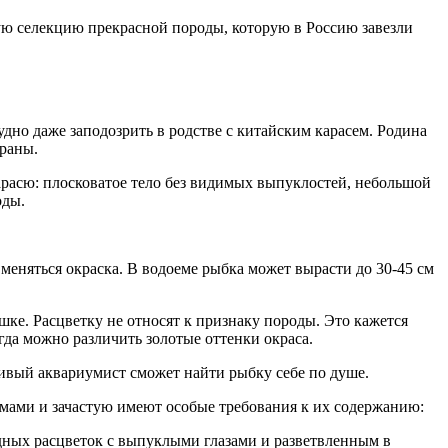
ую селекцию прекрасной породы, которую в Россию завезли
дно даже заподозрить в родстве с китайским карасем. Родина
раны.
арасю: плосковатое тело без видимых выпуклостей, небольшой
оды.
меняться окраска. В водоеме рыбка может вырасти до 30-45 см
шке. Расцветку не относят к признаку породы. Это кажется
егда можно различить золотые оттенки окраса.
чивый аквариумист сможет найти рыбку себе по душе.
мами и зачастую имеют особые требования к их содержанию:
дных расцветок с выпуклыми глазами и разветвленным в