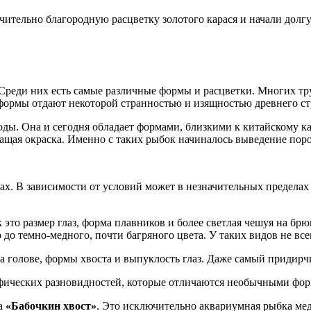
ительно благородную расцветку золотого карася и начали долг
 Среди них есть самые различные формы и расцветки. Многих тру
формы отдают некоторой странностью и изящностью древнего ст
ды. Она и сегодня обладает формами, близкими к китайскому к
ичащая окраска. Именно с таких рыбок начиналось выведение пор
ах. В зависимости от условий может в незначительных пределах 
это размер глаз, форма плавников и более светлая чешуя на брю
 до темно-медного, почти багряного цвета. У таких видов не вс
а голове, формы хвоста и выпуклость глаз. Даже самый придир
фических разновидностей, которые отличаются необычными фор
ка
«Бабочкин
хвост»
. Это исключительно аквариумная рыбка ме