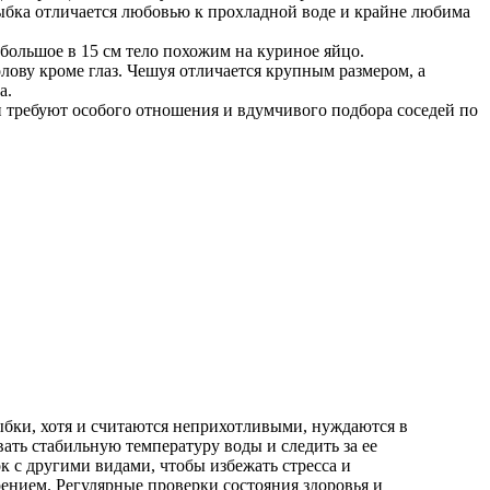
Рыбка отличается любовью к прохладной воде и крайне любима
ебольшое в 15 см тело похожим на куриное яйцо.
лову кроме глаз. Чешуя отличается крупным размером, а
а.
ни требуют особого отношения и вдумчивого подбора соседей по
ыбки, хотя и считаются неприхотливыми, нуждаются в
ть стабильную температуру воды и следить за ее
к с другими видами, чтобы избежать стресса и
рением. Регулярные проверки состояния здоровья и