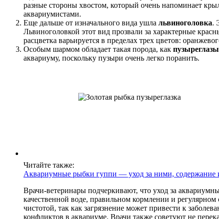
разные стороны хвостом, который очень напоминает крыл
аквариумистами.
Еще дальше от изначального вида ушла
львиноголовка
.
Львиноголовкой этот вид прозвали за характерные красны
расцветка варьируется в пределах трех цветов: оранжево
Особым шармом обладает такая порода, как
пузыреглазы
аквариуму, поскольку пузыри очень легко поранить.
Читайте также:
Аквариумные рыбки гуппи — уход за ними, содержание и
Врачи-ветеринары подчеркивают, что уход за аквариумн
качественной воде, правильном кормлении и регулярном
чистотой, так как загрязнение может привести к заболев
конфликтов в аквариуме. Врачи также советуют не перек