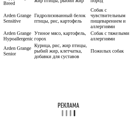
жир птицы, рыбий жир
пород
Breed
Собак с
Arden Grange
Гидролизованный белок
чувствительным
Sensitive
птицы, рис, картофель
пищеварением и
аллергиями
Arden Grange
Утиное мясо, картофель,
Собак с тяжелыми
Hypoallergenic
горох
аллергиями
Курица, рис, жир птицы,
Arden Grange
рыбий жир, клетчатка,
Пожилых собак
Senior
добавки для суставов