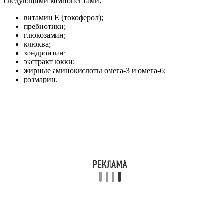
следующими компонентами:
витамин Е (токоферол);
пребиотики;
глюкозамин;
клюква;
хондроитин;
экстракт юкки;
жирные аминокислоты омега-3 и омега-6;
розмарин.