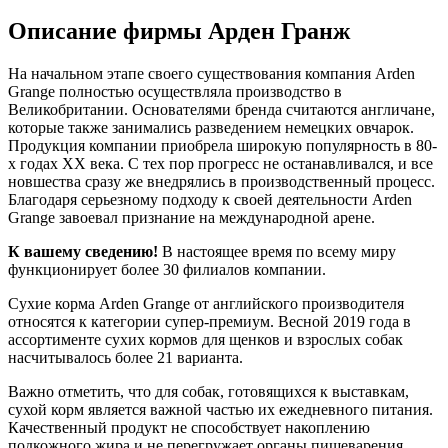
Описание фирмы Арден Гранж
На начальном этапе своего существования компания Arden
Grange полностью осуществляла производство в
Великобритании. Основателями бренда считаются англичане,
которые также занимались разведением немецких овчарок.
Продукция компании приобрела широкую популярность в 80-
х годах XX века. С тех пор прогресс не останавливался, и все
новшества сразу же внедрялись в производственный процесс.
Благодаря серьезному подходу к своей деятельности Arden
Grange завоевал признание на международной арене.
К вашему сведению!
В настоящее время по всему миру
функционирует более 30 филиалов компании.
Сухие корма Arden Grange от английского производителя
относятся к категории супер-премиум. Весной 2019 года в
ассортименте сухих кормов для щенков и взрослых собак
насчитывалось более 21 варианта.
Важно отметить, что для собак, готовящихся к выставкам,
сухой корм является важной частью их ежедневного питания.
Качественный продукт не способствует накоплению
подкожного жира и не перегружает органы пищеварения.