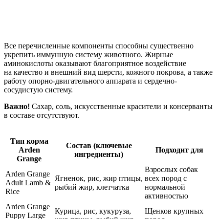
Все перечисленные компоненты способны существенно
укрепить иммунную систему животного. Жирные
аминокислоты оказывают благоприятное воздействие
на качество и внешний вид шерсти, кожного покрова, а также
работу опорно-двигательного аппарата и сердечно-
сосудистую систему.
Важно!
Сахар, соль, искусственные красители и консерванты
в составе отсутствуют.
Тип корма
Состав (ключевые
Arden
Подходит для
ингредиенты)
Grange
Взрослых собак
Arden Grange
Ягненок, рис, жир птицы,
всех пород с
Adult Lamb &
рыбий жир, клетчатка
нормальной
Rice
активностью
Arden Grange
Курица, рис, кукуруза,
Щенков крупных
Puppy Large