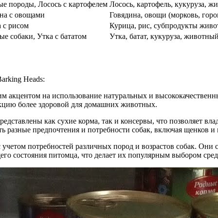
е породы, Лосось с картофелем
Лосось, картофель, кукуруза, 
на с овощами
Говядина, овощи (морковь, гор
 с рисом
Курица, рис, субпродукты живо
ые собаки, Утка с бататом
Утка, батат, кукуруза, животн
arking Heads:
воим акцентом на использование натуральных и высококачествен
дукцию более здоровой для домашних животных.
представлены как сухие корма, так и консервы, что позволяет в
ть разные предпочтения и потребности собак, включая щенков и 
 с учетом потребностей различных пород и возрастов собак. Он
го состояния питомца, что делает их популярным выбором сред