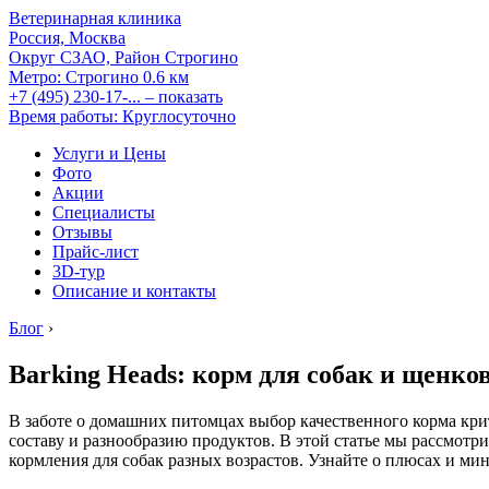
Ветеринарная клиника
Россия, Москва
Округ СЗАО, Район Строгино
Метро:
Строгино
0.6 км
+7 (495) 230-17-...
– показать
Время работы: Круглосуточно
Услуги и Цены
Фото
Акции
Специалисты
Отзывы
Прайс-лист
3D-тур
Описание и контакты
Блог
›
Barking Heads: корм для собак и щенков
В заботе о домашних питомцах выбор качественного корма кри
составу и разнообразию продуктов. В этой статье мы рассмотр
кормления для собак разных возрастов. Узнайте о плюсах и ми