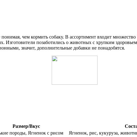
понимая, чем кормить собаку. В ассортимент входит множество
х. Изготовители позаботились о животных с хрупким здоровьем
ионными, значит, дополнительные добавки не понадобятся.
Размер/Вкус
Сост
кие породы, Ягненок с рисом
Ягненок, рис, кукуруза, живот