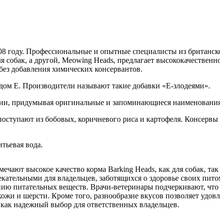
008 году. Профессиональные и опытные специалисты из британско
ля собак, а другой, Meowing Heads, предлагает высококачественн
без добавления химических консервантов.
одом Е. Производители называют такие добавки «Е-злодеями».
ции, придумывая оригинальные и запоминающиеся наименования
поступают из бобовых, коричневого риса и картофеля. Консервы 
тьевая вода.
чают высокое качество корма Barking Heads, как для собак, так
екательными для владельцев, заботящихся о здоровье своих пит
ению питательных веществ. Врачи-ветеринары подчеркивают, что
ожи и шерсти. Кроме того, разнообразие вкусов позволяет удо
я как надежный выбор для ответственных владельцев.