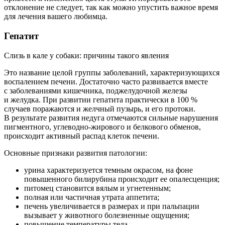
отклонение не следует, так как можно упустить важное время
для лечения вашего любимца.
Гепатит
Слизь в кале у собаки: причины такого явления
Это название целой группы заболеваний, характеризующихся
воспалением печени. Достаточно часто развивается вместе
с заболеваниями кишечника, поджелудочной железы
и желудка. При развитии гепатита практически в 100 %
случаев поражаются и желчный пузырь, и его протоки.
В результате развития недуга отмечаются сильные нарушения
пигментного, углеводно-жирового и белкового обменов,
происходит активный распад клеток печени.
Основные признаки развития патологии:
урина характеризуется темным окрасом, на фоне
повышенного билирубина происходит ее опалесценция;
питомец становится вялым и угнетенным;
полная или частичная утрата аппетита;
печень увеличивается в размерах и при пальпации
вызывает у животного болезненные ощущения;
повышение температуры тела.