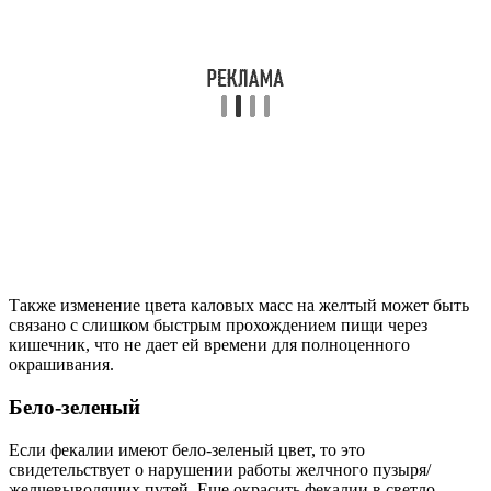
Также изменение цвета каловых масс на желтый может быть
связано с слишком быстрым прохождением пищи через
кишечник, что не дает ей времени для полноценного
окрашивания.
Бело-зеленый
Если фекалии имеют бело-зеленый цвет, то это
свидетельствует о нарушении работы желчного пузыря/
желчевыводящих путей. Еще окрасить фекалии в светло-