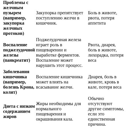
Проблемы с
желчным
пузырем
Закупорка препятствует
Боль в животе,
(например,
поступлению желчи в
рвота, потеря
закупорка
кишечник.
аппетита
желчных
протоков)
Поджелудочная железа
Воспаление
играет роль в
Рвота, диарея,
поджелудочной
пищеварении и
боль в животе,
железы
выработке ферментов.
лихорадка, потеря
(панкреатит)
Воспаление может
веса
нарушить этот процесс.
Заболевания
кишечника
Воспаление кишечника
Диарея, боль в
(например,
может влиять на
животе, кровь в
болезнь Крона,
всасывание желчи.
кале, потеря веса
колит)
Обычно
Жиры необходимы для
отсутствуют
Диета с низким
нормального
другие симптомы,
содержанием
пищеварения и
если это
жиров
окрашивания кала.
единственная
причина.