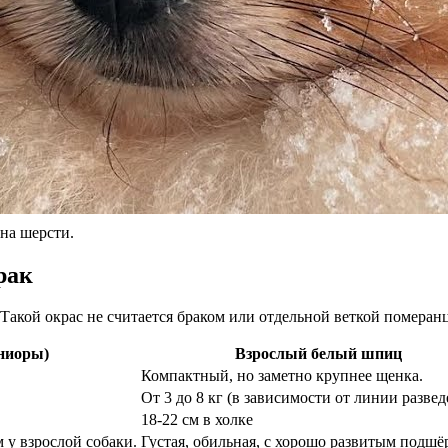
ена шерсти.
рак
акой окрас не считается браком или отдельной веткой померанц
ниоры)
Взрослый белый шпиц
Компактный, но заметно крупнее щенка.
От 3 до 8 кг (в зависимости от линии развед
18-22 см в холке
м у взрослой собаки.
Густая, обильная, с хорошо развитым подшё