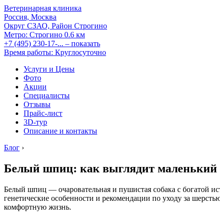
Ветеринарная клиника
Россия, Москва
Округ СЗАО, Район Строгино
Метро:
Строгино
0.6 км
+7 (495) 230-17-...
– показать
Время работы: Круглосуточно
Услуги и Цены
Фото
Акции
Специалисты
Отзывы
Прайс-лист
3D-тур
Описание и контакты
Блог
›
Белый шпиц: как выглядит маленький 
Белый шпиц — очаровательная и пушистая собака с богатой и
генетические особенности и рекомендации по уходу за шерстью
комфортную жизнь.