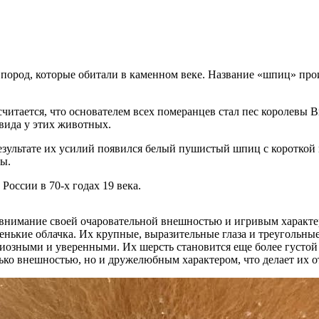
 пород, которые обитали в каменном веке. Название «шпиц» пр
 считается, что основателем всех померанцев стал пес королевы
вида у этих животных.
зультате их усилий появился белый пушистый шпиц с короткой 
ы.
оссии в 70-х годах 19 века.
т внимание своей очаровательной внешностью и игривым харак
енькие облачка. Их крупные, выразительные глаза и треугольн
циозными и уверенными. Их шерсть становится еще более густой 
ько внешностью, но и дружелюбным характером, что делает их 