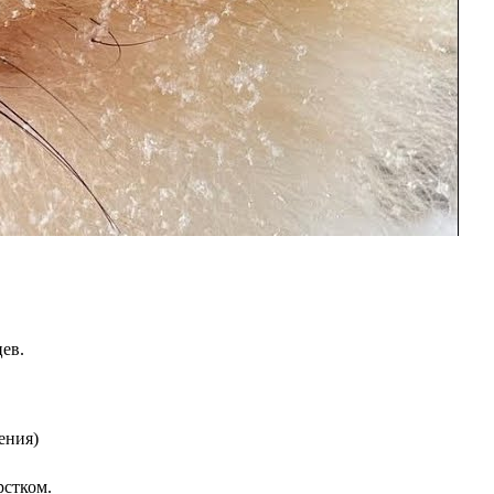
ев.
ения)
рстком.