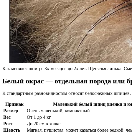
Как менялся шпиц с 3х месяцев до 2х лет. Щенячья линька. См
Белый окрас — отдельная порода или б
К стандартным разновидностям относят белоснежных шпицев. Т
Признак
Маленький белый шпиц (щенки и ю
Размер
Очень маленький, компактный.
Вес
От 1 до 4 кг
Рост
До 20 см в холке
Шерсть
Мягкая, пушистая, может казаться более редкой, че