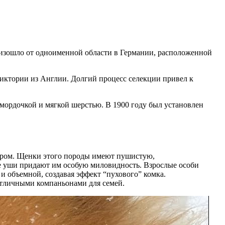
оизошло от одноименной области в Германии, расположенной
 Виктории из Англии. Долгий процесс селекции привел к
мордочкой и мягкой шерстью. В 1900 году был установлен
тером. Щенки этого породы имеют пушистую,
ые уши придают им особую миловидность. Взрослые особи
и объемной, создавая эффект “пухового” комка.
отличными компаньонами для семей.