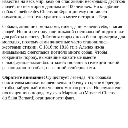
известна на весь мир, ведь он спас жизни нескольких десятков
людей, по некоторым данным до 100 человек. На кладбище
собак Cimetiеre des Chiens во Франции ему поставлен
памятник, а его тело хранится в музее истории г. Берна.
Собаки, жившие с монахами, никогда не жалели себя, спасая
людей. Но они не получали никакой специальной подготовки
для работы в снегу. Действия старых псов были примером для
молодых, поэтому сами животные часто становились
жертвами стихии. С 1816 по 1818 гг. в Альпах из-за
аномальных снегопадов погибло много собак. Чтобы
сохранить породу, выжившие животные вместе
с ньюфаундлендами были задействованы в селекции новой
разновидности собак, названной сенбернарами.
Обратите внимание!
Существует легенда, что собакам-
спасателям монахи на шею вешали бочку с горячим бренди,
чтобы найденный ими человек мог согреться. Но служители
посвященного породе музея в Мартиньи (Musee et Chiens
du Saint Bernard) отрицают этот факт.