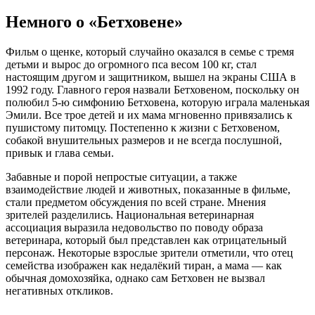
Немного о «Бетховене»
Фильм о щенке, который случайно оказался в семье с тремя
детьми и вырос до огромного пса весом 100 кг, стал
настоящим другом и защитником, вышел на экраны США в
1992 году. Главного героя назвали Бетховеном, поскольку он
полюбил 5-ю симфонию Бетховена, которую играла маленькая
Эмили. Все трое детей и их мама мгновенно привязались к
пушистому питомцу. Постепенно к жизни с Бетховеном,
собакой внушительных размеров и не всегда послушной,
привык и глава семьи.
Забавные и порой непростые ситуации, а также
взаимодействие людей и животных, показанные в фильме,
стали предметом обсуждения по всей стране. Мнения
зрителей разделились. Национальная ветеринарная
ассоциация выразила недовольство по поводу образа
ветеринара, который был представлен как отрицательный
персонаж. Некоторые взрослые зрители отметили, что отец
семейства изображен как недалёкий тиран, а мама — как
обычная домохозяйка, однако сам Бетховен не вызвал
негативных откликов.