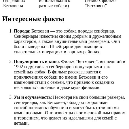
сыгравших
использовались
съемках фильма
Бетховена
разные собаки)
“Бетховен”
Интересные факты
Порода
: Бетховен — это собака породы сенбернар.
Сенбернары известны своим добрым и дружелюбным
характером, а также внушительными размерами. Они
были выведены в Швейцарии для помощи в
спасательных операциях в горных районах.
Популярность в кино
: Фильм “Бетховен”, вышедший в
1992 году, сделал сенбернаров популярными как
семейных собак. В фильме рассказывается о
приключениях собаки по имени Бетховен и его
взаимодействии с семьей, что привело к созданию
нескольких сиквелов и даже мультфильмов.
Ум и обучаемость
: Несмотря на свои большие размеры,
сенбернары, как Бетховен, обладают хорошими
способностями к обучению и могут быть отличными
компаньонами. Они известны своим спокойным нравом
и терпением, что делает их идеальными для семей с
детьми.