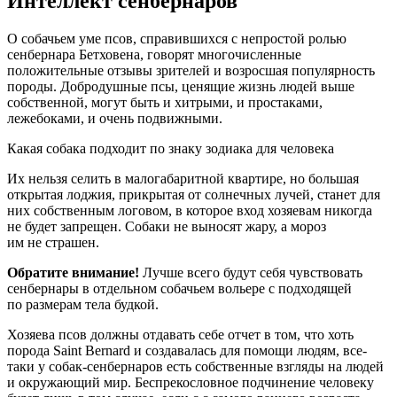
Интеллект сенбернаров
О собачьем уме псов, справившихся с непростой ролью
сенбернара Бетховена, говорят многочисленные
положительные отзывы зрителей и возросшая популярность
породы. Добродушные псы, ценящие жизнь людей выше
собственной, могут быть и хитрыми, и простаками,
лежебоками, и очень подвижными.
Какая собака подходит по знаку зодиака для человека
Их нельзя селить в малогабаритной квартире, но большая
открытая лоджия, прикрытая от солнечных лучей, станет для
них собственным логовом, в которое вход хозяевам никогда
не будет запрещен. Собаки не выносят жару, а мороз
им не страшен.
Обратите внимание!
Лучше всего будут себя чувствовать
сенбернары в отдельном собачьем вольере с подходящей
по размерам тела будкой.
Хозяева псов должны отдавать себе отчет в том, что хоть
порода Saint Bernard и создавалась для помощи людям, все-
таки у собак-сенбернаров есть собственные взгляды на людей
и окружающий мир. Беспрекословное подчинение человеку