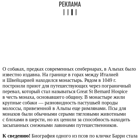
О собаках, предках современных сенбернарах, в Альпах было
известно издавна. На границе в горах между Италией
и Швейцарией находился монастырь. Рядом в 1049 г.
построили приют для путешествующих через пограничный
перевал, который стал называться Great St Bernard Hospice
в честь монаха, основавшего общину. В монастыре жили
крупные собаки — разновидность пастушьей породы
молоссы, привезенной в Альпы еще римлянами. Псы для
монахов были обычными серыми тягловыми животными
с блохами в шерсти, но их ценили за способность находить
засыпанных снежными лавинами путешественников.
К сведению!
Биография одного из псов по кличке Барри стала