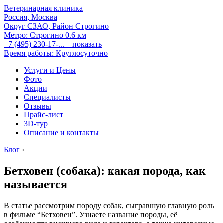
Ветеринарная клиника
Россия, Москва
Округ СЗАО, Район Строгино
Метро:
Строгино
0.6 км
+7 (495) 230-17-...
– показать
Время работы: Круглосуточно
Услуги и Цены
Фото
Акции
Специалисты
Отзывы
Прайс-лист
3D-тур
Описание и контакты
Блог
›
Бетховен (собака): какая порода, как
называется
В статье рассмотрим породу собак, сыгравшую главную роль
в фильме “Бетховен”. Узнаете название породы, её