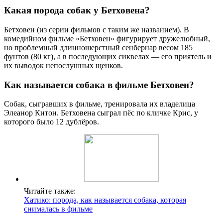
Какая порода собак у Бетховена?
Бетховен (из серии фильмов с таким же названием). В
комедийном фильме «Бетховен» фигурирует дружелюбный,
но проблемный длинношерстный сенбернар весом 185
фунтов (80 кг), а в последующих сиквелах — его приятель и
их выводок непослушных щенков.
Как называется собака в фильме Бетховен?
Собак, сыгравших в фильме, тренировала их владелица
Элеанор Китон. Бетховена сыграл пёс по кличке Крис, у
которого было 12 дублёров.
Читайте также:
Хатико: порода, как называется собака, которая
снималась в фильме