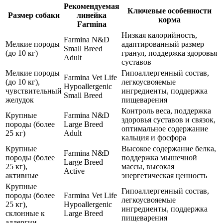
Рекомендуемая
Ключевые особенности
Размер собаки
линейка
корма
Farmina
Низкая калорийность,
Farmina N&D
Мелкие породы
адаптированный размер
Small Breed
(до 10 кг)
гранул, поддержка здоровья
Adult
суставов
Мелкие породы
Гипоаллергенный состав,
Farmina Vet Life
(до 10 кг),
легкоусвояемые
Hypoallergenic
чувствительный
ингредиенты, поддержка
Small Breed
желудок
пищеварения
Контроль веса, поддержка
Крупные
Farmina N&D
здоровья суставов и связок,
породы (более
Large Breed
оптимальное содержание
25 кг)
Adult
кальция и фосфора
Крупные
Высокое содержание белка,
Farmina N&D
породы (более
поддержка мышечной
Large Breed
25 кг),
массы, высокая
Active
активные
энергетическая ценность
Крупные
Гипоаллергенный состав,
породы (более
Farmina Vet Life
легкоусвояемые
25 кг),
Hypoallergenic
ингредиенты, поддержка
склонные к
Large Breed
пищеварения
аллергии