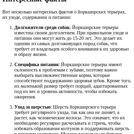
Вот несколько интересных фактов о йоркширских терьерах,
их уходе, содержании и питании:
Долгожители среди собак
: Йоркширские терьеры
известны своим долголетием. При правильном уходе и
питании они могут жить до 15-20 лет. Это делает их
одними из самых долгоживущих пород собак, что
требует от владельцев особого внимания к их здоровью
и образу жизни.
Специфика питания
: Йоркширские терьеры имеют
склонность к проблемам с зубами, поэтому важно
выбирать высококачественные корма, которые
способствуют поддержанию здоровья зубов. Кроме того,
их маленький размер требует порций, адаптированных
под их вес и уровень активности, чтобы избежать
ожирения.
Уход за шерстью
: Шерсть йоркширского терьера
требует регулярного ухода, так как она не линяет, а
растет, как человеческие волосы. Это означает, что их
необходимо регулярно расчесывать и стричь, чтобы
избежать образования колтунов и поддерживать шерсть
в хорошем состоянии. Многие владельцы выбирают