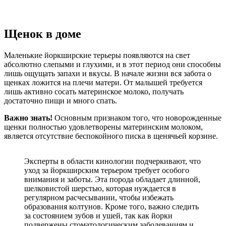
Щенок в доме
Маленькие йоркширские терьеры появляются на свет
абсолютно слепыми и глухими, и в этот период они способны
лишь ощущать запахи и вкусы. В начале жизни вся забота о
щенках ложится на плечи матери. От малышей требуется
лишь активно сосать материнское молоко, получать
достаточно пищи и много спать.
Важно знать!
Основным признаком того, что новорожденные
щенки полностью удовлетворены материнским молоком,
является отсутствие беспокойного писка в щенячьей корзине.
Эксперты в области кинологии подчеркивают, что
уход за йоркширским терьером требует особого
внимания и заботы. Эта порода обладает длинной,
шелковистой шерстью, которая нуждается в
регулярном расчесывании, чтобы избежать
образования колтунов. Кроме того, важно следить
за состоянием зубов и ушей, так как йорки
подвержены стоматологическим заболеваниям и