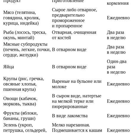
Продукт
Приготовление
кормления
Сырое либо отварное,
Мясо (телятина,
предварительно
говядина, кролик,
Ежедневно
промороженное
курица, индейка)
и пропаренное
Рыба (лосось, треска,
Отварная, очищенная
Два раза
окунь, минтай)
от костей
в неделю
Мясные субпродукты
Два раза
(печень, легкие, почки,
В отварном виде
в неделю
сердце, желудки)
Один-два
Яйца
В отварном виде
раза
в неделю
Крупы (рис, гречка,
Вареные на бульоне или
овсяные хлопья,
Ежедневно
молоке
пшенная крупа)
В сыром виде, натертые
Овощи (кабачок,
на мелкой терке или
Ежедневно
морковь, тыква)
пюрерированные
Фрукты (яблоки,
В виде лакомства
Ежедневно
бананы, груши)
Зелень (укроп,
Мелко нарезанная.
петрушка, сельдерей,
Подмешивается к кашам
Ежедневно