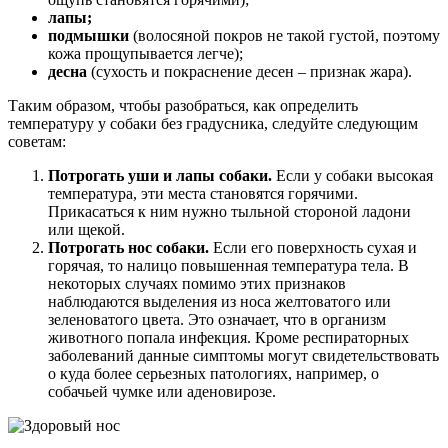
лапы;
подмышки
(волосяной покров не такой густой, поэтому
кожа прощупывается легче);
десна
(сухость и покраснение десен – признак жара).
Таким образом, чтобы разобраться, как определить
температуру у собаки без градусника, следуйте следующим
советам:
Потрогать уши и лапы собаки.
Если у собаки высокая
температура, эти места становятся горячими.
Прикасаться к ним нужно тыльной стороной ладони
или щекой.
Потрогать нос собаки.
Если его поверхность сухая и
горячая, то налицо повышенная температура тела. В
некоторых случаях помимо этих признаков
наблюдаются выделения из носа желтоватого или
зеленоватого цвета. Это означает, что в организм
животного попала инфекция. Кроме респираторных
заболеваний данные симптомы могут свидетельствовать
о куда более серьезных патологиях, например, о
собачьей чумке или аденовирозе.