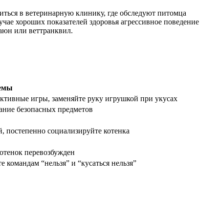
титься в ветеринарную клинику, где обследуют питомца
лучае хороших показателей здоровья агрессивное поведение
аюн или веттранквил.
емы
активные игры, заменяйте руку игрушкой при укусах
вание безопасных предметов
й, постепенно социализируйте котенка
котенок перевозбужден
 командам “нельзя” и “кусаться нельзя”