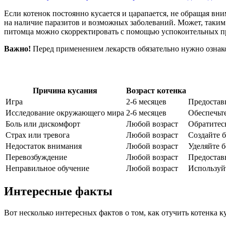
Если котенок постоянно кусается и царапается, не обращая вн
на наличие паразитов и возможных заболеваний. Может, таким о
питомца можно скорректировать с помощью успокоительных пре
Важно!
Перед применением лекарств обязательно нужно ознак
Причина кусания
Возраст котенка
Игра
2-6 месяцев
Предоставь
Исследование окружающего мира
2-6 месяцев
Обеспечьт
Боль или дискомфорт
Любой возраст
Обратитесь
Страх или тревога
Любой возраст
Создайте б
Недостаток внимания
Любой возраст
Уделяйте б
Перевозбуждение
Любой возраст
Предоставь
Неправильное обучение
Любой возраст
Используйт
Интересные факты
Вот несколько интересных фактов о том, как отучить котенка к