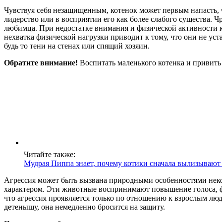
Чувствуя себя незащищенным, котенок может первым напасть, 
лидерство или в восприятии его как более слабого существа. Ч
любимца. При недостатке внимания и физической активности кот
нехватка физической нагрузки приводит к тому, что они не у
будь то тени на стенах или спящий хозяин.
Обратите внимание!
Воспитать маленького котенка и привить
Читайте также:
Мудрая Пиппа знает, почему котики сначала вылизывают 
Агрессия может быть вызвана природными особенностями неко
характером. Эти животные воспринимают повышение голоса, фи
что агрессия проявляется только по отношению к взрослым люд
детенышу, она немедленно бросится на защиту.