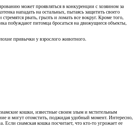
ированию может проявляться в конкуренции с хозяином за
котенка нападать на остальных, пытаясь защитить своего
стремятся рвать, грызть и ломать все вокруг. Кроме того,
тника побуждают питомца бросаться на движущиеся объекты,
плохие привычки у взрослого животного.
сиамские кошки, известные своим злым и мстительным
ие и могут отомстить, поджидая удобный момент. Интересно,
 Если сиамская кошка посчитает, что кто-то угрожает ее