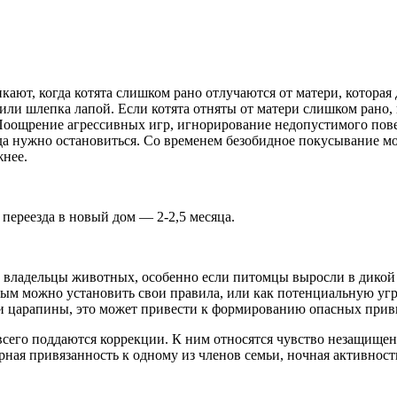
ют, когда котята слишком рано отлучаются от матери, которая
и шлепка лапой. Если котята отняты от матери слишком рано, и
 Поощрение агрессивных игр, игнорирование недопустимого пов
да нужно остановиться. Со временем безобидное покусывание мо
жнее.
переезда в новый дом — 2-2,5 месяца.
 владельцы животных, особенно если питомцы выросли в дикой 
рым можно установить свои правила, или как потенциальную угро
 и царапины, это может привести к формированию опасных прив
сего поддаются коррекции. К ним относятся чувство незащищен
рная привязанность к одному из членов семьи, ночная активност