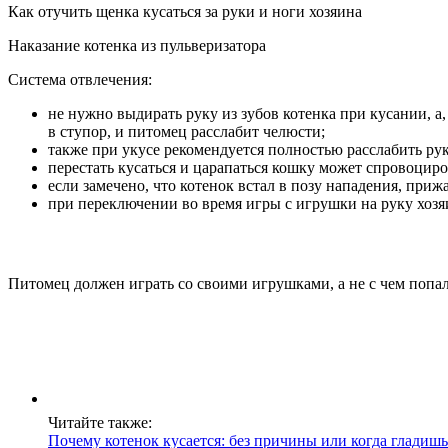
Как отучить щенка кусаться за руки и ноги хозяина
Наказание котенка из пульверизатора
Система отвлечения:
не нужно выдирать руку из зубов котенка при кусании, а
в ступор, и питомец расслабит челюсти;
также при укусе рекомендуется полностью расслабить рук
перестать кусаться и царапаться кошку может спровоци
если замечено, что котенок встал в позу нападения, приж
при переключении во время игры с игрушки на руку хозяи
Питомец должен играть со своими игрушками, а не с чем попа
Читайте также:
Почему котенок кусается: без причины или когда гладишь