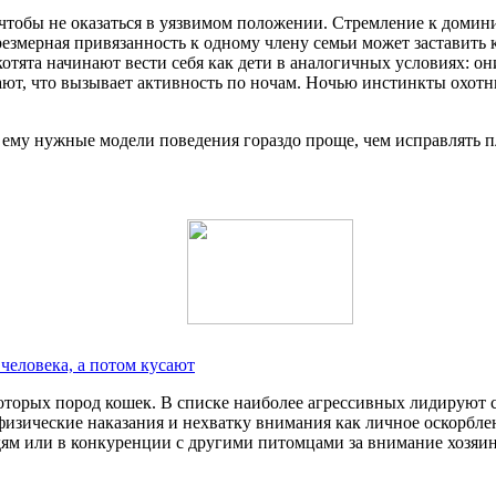
чтобы не оказаться в уязвимом положении. Стремление к домин
резмерная привязанность к одному члену семьи может заставить 
ята начинают вести себя как дети в аналогичных условиях: они 
стают, что вызывает активность по ночам. Ночью инстинкты охо
 ему нужные модели поведения гораздо проще, чем исправлять 
человека, а потом кусают
торых пород кошек. В списке наиболее агрессивных лидируют 
зические наказания и нехватку внимания как личное оскорблен
ям или в конкуренции с другими питомцами за внимание хозяина.