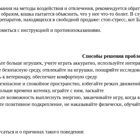
имания на методы воздействия и отвлечения, рекомендуется обра
бразом, кошка пытается объяснить, что у нее что-то болит. В с
паратов, находящихся в свободной продаже: стоп-стресс, кот Б
омиться с инструкцией и противопоказаниями.
Способы решения пробл
те больше игрушек, учите играть аккуратно, используйте интер
е безопасную среду, отвлекайте на игрушки, поощряйте исследо
 к ветеринару, обеспечьте комфортную среду
езопасное и спокойное пространство, избегайте резких движени
ольше времени котенку, играйте с ним, ласкайте
те возможность выплеснуть энергию, заканчивайте игру, когда 
е позитивное подкрепление, не наказывайте физически, обучайте
усаться и о причинах такого поведения: