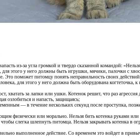
:
апасть из-за угла громкой и твердо сказанной командой: «Нельзя
а, для этого у него должны быть игрушки, мячики, палочки с хв
се. Это поможет питомцу понять неправильность своих действий
еловека, для этого у него должна быть оборудована когтеточка, 
ост, хватать за лапки или ушки. Котенок решит, что раз агрессия
ая озлобиться и напасть, защищаясь;
еменным — в течение нескольких секунд после проступка, позже 
ющим физически или морально. Нельзя бить котенка руками или 
, чтобы слегка шлепнуть питомца. Нельзя закрывать котенка в 
авильно выполненное действие. Со временем это войдет в привы