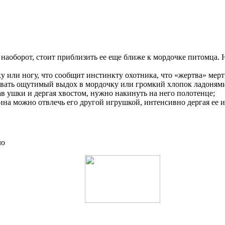
, наоборот, стоит приблизить ее еще ближе к мордочке питомца.
у или ногу, что сообщит инстинкту охотника, что «жертва» мерт
ровать ощутимый выдох в мордочку или громкий хлопок ладоням
ав ушки и дергая хвостом, нужно накинуть на него полотенце;
на можно отвлечь его другой игрушкой, интенсивно дергая ее и
ло