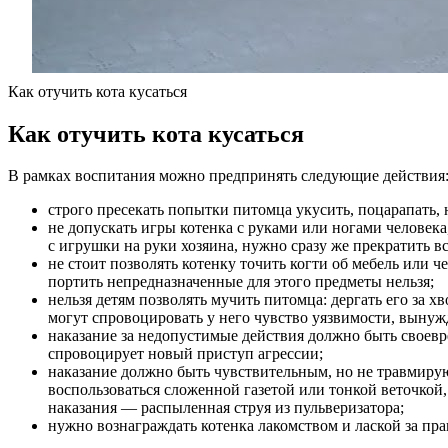
Как отучить кота кусаться
Как отучить кота кусаться
В рамках воспитания можно предпринять следующие действия
строго пресекать попытки питомца укусить, поцарапать, н
не допускать игры котенка с руками или ногами человек
с игрушки на руки хозяина, нужно сразу же прекратить в
не стоит позволять котенку точить когти об мебель или ч
портить непредназначенные для этого предметы нельзя;
нельзя детям позволять мучить питомца: дергать его за хв
могут спровоцировать у него чувство уязвимости, вынужд
наказание за недопустимые действия должно быть своевр
спровоцирует новый приступ агрессии;
наказание должно быть чувствительным, но не травмиру
воспользоваться сложенной газетой или тонкой веточкой
наказания — распыленная струя из пульверизатора;
нужно вознаграждать котенка лакомством и лаской за пр