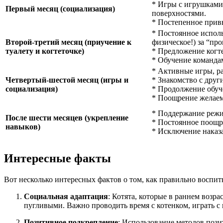
* Игры с игрушками,
Первый месяц (социализация)
поверхностями.
* Постепенное прив
* Постоянное исполь
Второй-третий месяц (приучение к
физическое!) за “про
туалету и когтеточке)
* Предложение когте
* Обучение командам
* Активные игры, р
Четвертый-шестой месяц (игры и
* Знакомство с друг
социализация)
* Продолжение обуч
* Поощрение желаем
* Поддержание режи
После шести месяцев (укрепление
* Постоянное поощр
навыков)
* Исключение наказ
Интересные факты
Вот несколько интересных фактов о том, как правильно воспит
Социальная адаптация
: Котята, которые в раннем возр
пугливыми. Важно проводить время с котенком, играть с
Позитивное подкрепление
: Использование методов пози