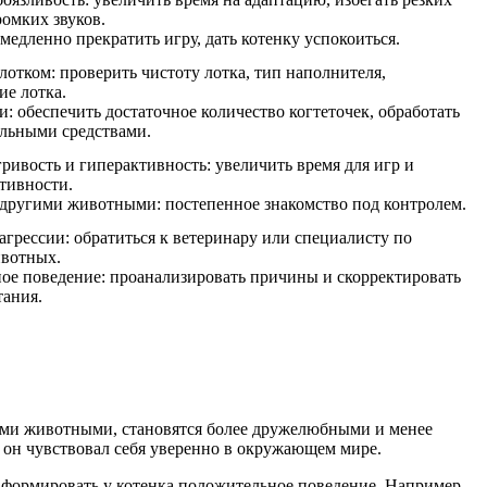
омких звуков.
емедленно прекратить игру, дать котенку успокоиться.
лотком: проверить чистоту лотка, тип наполнителя,
е лотка.
и: обеспечить достаточное количество когтеточек, обработать
альными средствами.
ривость и гиперактивность: увеличить время для игр и
тивности.
другими животными: постепенное знакомство под контролем.
агрессии: обратиться к ветеринару или специалисту по
вотных.
ое поведение: проанализировать причины и скорректировать
тания.
угими животными, становятся более дружелюбными и менее
ы он чувствовал себя уверенно в окружающем мире.
т формировать у котенка положительное поведение. Например,