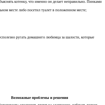
объяснять котенку, что именно он делает неправильно. Пинками
ьном месте либо посетил туалет в положенном месте;
есполезно ругать домашнего любимца за шалости, которые
Возможные проблемы и решения
боязливость: увеличить время на адаптацию, избегать резких