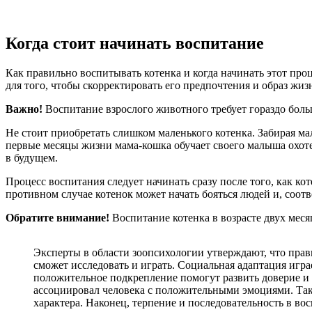
Когда стоит начинать воспитание
Как правильно воспитывать котенка и когда начинать этот про
для того, чтобы скорректировать его предпочтения и образ жиз
Важно!
Воспитание взрослого животного требует гораздо боль
Не стоит приобретать слишком маленького котенка. Забирая ма
первые месяцы жизни мама-кошка обучает своего малыша охоте
в будущем.
Процесс воспитания следует начинать сразу после того, как к
противном случае котенок может начать бояться людей и, соот
Обратите внимание!
Воспитание котенка в возрасте двух меся
Эксперты в области зоопсихологии утверждают, что прави
сможет исследовать и играть. Социальная адаптация игр
положительное подкрепление помогут развить доверие и
ассоциировал человека с положительными эмоциями. Так
характера. Наконец, терпение и последовательность в в