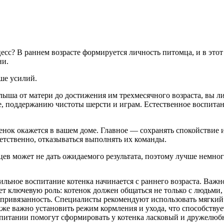
цесс? В раннем возрасте формируется личность питомца, и в это
ни.
ше усилий.
лыша от матери до достижения им трехмесячного возраста, вы л
, поддержанию чистоты шерсти и играм. Естественное воспитан
отенок окажется в вашем доме. Главное — сохранять спокойствие
ветственно, отказываться выполнять их команды.
цев может не дать ожидаемого результата, поэтому лучше немног
льное воспитание котенка начинается с раннего возраста. Важно
ает ключевую роль: котенок должен общаться не только с людьми
 привязанность. Специалисты рекомендуют использовать мягкий 
же важно установить режим кормления и ухода, что способств
оспитании помогут сформировать у котенка ласковый и дружелюб