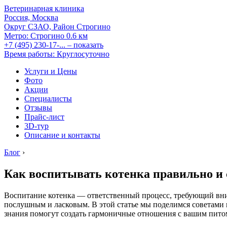
Ветеринарная клиника
Россия, Москва
Округ СЗАО, Район Строгино
Метро:
Строгино
0.6 км
+7 (495) 230-17-...
– показать
Время работы: Круглосуточно
Услуги и Цены
Фото
Акции
Специалисты
Отзывы
Прайс-лист
3D-тур
Описание и контакты
Блог
›
Как воспитывать котенка правильно и
Воспитание котенка — ответственный процесс, требующий вни
послушным и ласковым. В этой статье мы поделимся советами п
знания помогут создать гармоничные отношения с вашим питом