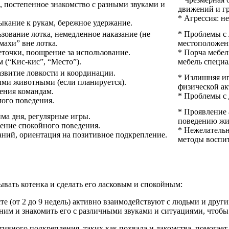
 постепенное знакомство с разными звуками и
движений и гр
* Агрессия: н
ыкание к рукам, бережное удержание.
зование лотка, немедленное наказание (не
* Проблемы с 
махи” вне лотка.
местоположени
точки, поощрение за использование.
* Порча мебел
 (“Кис-кис”, “Место”).
мебель специ
азвитие ловкости и координации.
* Излишняя иг
ими животными (если планируется).
физической ак
ения командам.
* Проблемы с 
ого поведения.
* Проявление 
ма дня, регулярные игры.
поведению жи
ение спокойного поведения.
* Нежелательн
аний, ориентация на позитивное подкрепление.
методы воспи
ывать котенка и сделать его ласковым и спокойным:
асте (от 2 до 9 недель) активно взаимодействуют с людьми и др
 ним и знакомить его с различными звуками и ситуациями, чтоб
тивного подкрепления, таких как похвала и лакомства, помогае