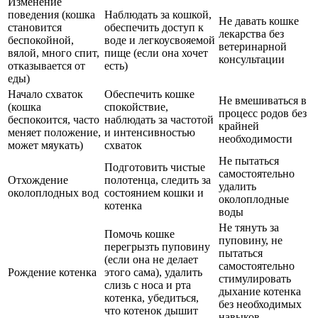
Изменение
поведения (кошка
Наблюдать за кошкой,
Не давать кошке
становится
обеспечить доступ к
лекарства без
беспокойной,
воде и легкоусвояемой
ветеринарной
вялой, много спит,
пище (если она хочет
консультации
отказывается от
есть)
еды)
Начало схваток
Обеспечить кошке
Не вмешиваться в
(кошка
спокойствие,
процесс родов без
беспокоится, часто
наблюдать за частотой
крайней
меняет положение,
и интенсивностью
необходимости
может мяукать)
схваток
Не пытаться
Подготовить чистые
самостоятельно
Отхождение
полотенца, следить за
удалить
околоплодных вод
состоянием кошки и
околоплодные
котенка
воды
Не тянуть за
Помочь кошке
пуповину, не
перегрызть пуповину
пытаться
(если она не делает
самостоятельно
Рождение котенка
этого сама), удалить
стимулировать
слизь с носа и рта
дыхание котенка
котенка, убедиться,
без необходимых
что котенок дышит
навыков