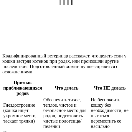
Квалифицированный ветеринар расскажет, что делать если у
кошки застрял котенок при родах, или произошли другие
последствия. Подготовленный хозяин лучше справится с
осложнениями.
Признак
приближающихся
Что делать
Что НЕ делать
родов
Обеспечить тихое,
Не беспокоить
Гнездостроение
теплое, чистое и
кошку без
(кошка ищет
безопасное место для
необходимости, не
укромное место,
родов, подготовить
пытаться
таскает тряпки)
чистые полотенца/
переместить ее
пеленки
насильно