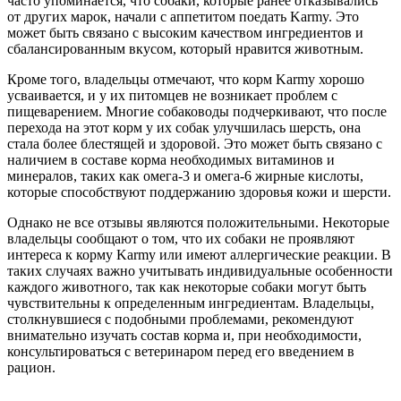
часто упоминается, что собаки, которые ранее отказывались
от других марок, начали с аппетитом поедать Karmy. Это
может быть связано с высоким качеством ингредиентов и
сбалансированным вкусом, который нравится животным.
Кроме того, владельцы отмечают, что корм Karmy хорошо
усваивается, и у их питомцев не возникает проблем с
пищеварением. Многие собаководы подчеркивают, что после
перехода на этот корм у их собак улучшилась шерсть, она
стала более блестящей и здоровой. Это может быть связано с
наличием в составе корма необходимых витаминов и
минералов, таких как омега-3 и омега-6 жирные кислоты,
которые способствуют поддержанию здоровья кожи и шерсти.
Однако не все отзывы являются положительными. Некоторые
владельцы сообщают о том, что их собаки не проявляют
интереса к корму Karmy или имеют аллергические реакции. В
таких случаях важно учитывать индивидуальные особенности
каждого животного, так как некоторые собаки могут быть
чувствительны к определенным ингредиентам. Владельцы,
столкнувшиеся с подобными проблемами, рекомендуют
внимательно изучать состав корма и, при необходимости,
консультироваться с ветеринаром перед его введением в
рацион.