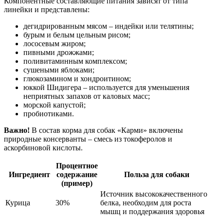
Компонентные составляющие питания зависят от типа
линейки и представлены:
дегидрированным мясом – индейки или телятины;
бурым и белым цельным рисом;
лососевым жиром;
пивными дрожжами;
поливитаминным комплексом;
сушеными яблоками;
глюкозамином и хондроитином;
юккой Шидигера – используется для уменьшения
неприятных запахов от каловых масс;
морской капустой;
пробиотиками.
Важно!
В состав корма для собак «Карми» включены
природные консерванты – смесь из токоферолов и
аскорбиновой кислоты.
Процентное
Ингредиент
содержание
Польза для собаки
(пример)
Источник высококачественного
Курица
30%
белка, необходим для роста
мышц и поддержания здоровья