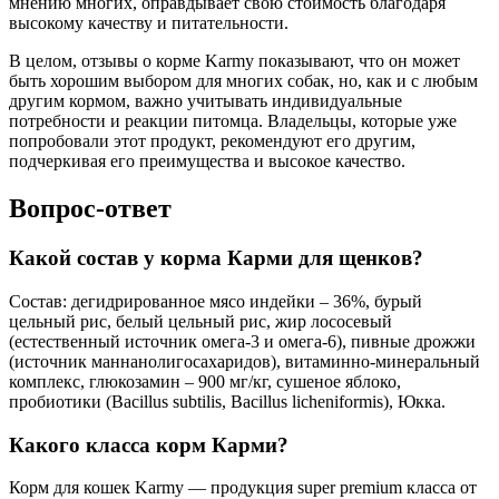
мнению многих, оправдывает свою стоимость благодаря
высокому качеству и питательности.
В целом, отзывы о корме Karmy показывают, что он может
быть хорошим выбором для многих собак, но, как и с любым
другим кормом, важно учитывать индивидуальные
потребности и реакции питомца. Владельцы, которые уже
попробовали этот продукт, рекомендуют его другим,
подчеркивая его преимущества и высокое качество.
Вопрос-ответ
Какой состав у корма Карми для щенков?
Состав: дегидрированное мясо индейки – 36%, бурый
цельный рис, белый цельный рис, жир лососевый
(естественный источник омега-3 и омега-6), пивные дрожжи
(источник маннанолигосахаридов), витаминно-минеральный
комплекс, глюкозамин – 900 мг/кг, сушеное яблоко,
пробиотики (Bacillus subtilis, Bacillus licheniformis), Юкка.
Какого класса корм Карми?
Корм для кошек Karmy — продукция super premium класса от