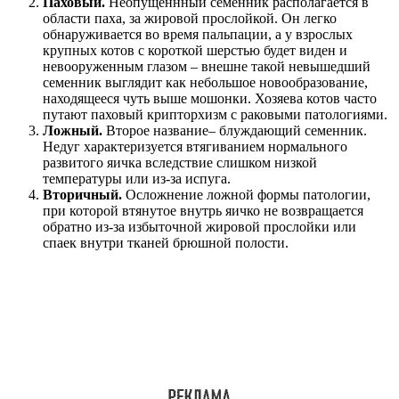
Паховый.
Неопущеннный семенник располагается в
области паха, за жировой прослойкой. Он легко
обнаруживается во время пальпации, а у взрослых
крупных котов с короткой шерстью будет виден и
невооруженным глазом – внешне такой невышедший
семенник выглядит как небольшое новообразование,
находящееся чуть выше мошонки. Хозяева котов часто
путают паховый крипторхизм с раковыми патологиями.
Ложный.
Второе название– блуждающий семенник.
Недуг характеризуется втягиванием нормального
развитого яичка вследствие слишком низкой
температуры или из-за испуга.
Вторичный.
Осложнение ложной формы патологии,
при которой втянутое внутрь яичко не возвращается
обратно из-за избыточной жировой прослойки или
спаек внутри тканей брюшной полости.