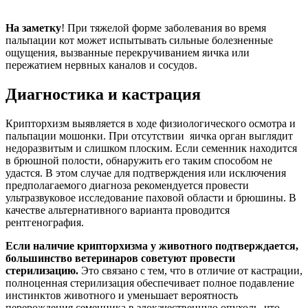
На
заметку
! При тяжелой форме заболевания во время
пальпации кот может испытывать сильные болезненные
ощущения, вызванные перекручиванием яичка или
пережатием нервных каналов и сосудов.
Диагностика и кастрация
Крипторхизм выявляется в ходе физиологического осмотра и
пальпации мошонки. При отсутствии яичка орган выглядит
недоразвитым и слишком плоским. Если семенник находится
в брюшной полости, обнаружить его таким способом не
удастся. В этом случае для подтверждения или исключения
предполагаемого диагноза рекомендуется провести
ультразвуковое исследование паховой области и брюшины. В
качестве альтернативного варианта проводится
рентгенография.
Если наличие крипторхизма у животного подтверждается,
большинство ветеринаров советуют провести
стерилизацию.
Это связано с тем, что в отличие от кастрации,
полноценная стерилизация обеспечивает полное подавление
инстинктов животного и уменьшает вероятность
перерождения семенника в злокачественную опухоль, что