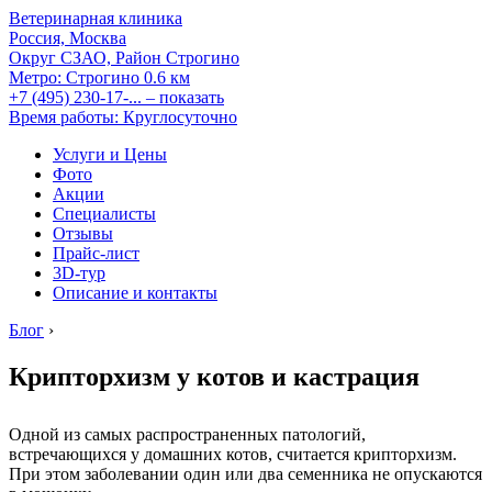
Ветеринарная клиника
Россия, Москва
Округ СЗАО, Район Строгино
Метро:
Строгино
0.6 км
+7 (495) 230-17-...
– показать
Время работы: Круглосуточно
Услуги и Цены
Фото
Акции
Специалисты
Отзывы
Прайс-лист
3D-тур
Описание и контакты
Блог
›
Крипторхизм у котов и кастрация
Одной из самых распространенных патологий,
встречающихся у домашних котов, считается крипторхизм.
При этом заболевании один или два семенника не опускаются