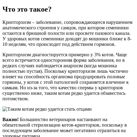
Что это такое?
Крипторхизм – заболевание, сопровождающееся нарушением
анатомического строения у самцов, при котором семенники
остаются в брюшной полости или просвете пахового канала.
У здоровых котов семенники доходят до мошонки ближе к 8-
10 неделям, что происходит под действием гормонов.
Крипторхизм диагностируется примерно у 3% котов. Чаще
всего встречается односторонняя форма заболевания, но в
редких случаях наблюдается анархизм (когда мошонка
полностью пустая). Поскольку крипторхизм лишь частично
влияет на способность организма продуцировать половые
гормоны, у котов с этой патологией сохраняется влечение к
самкам. Но из-за того, что качество спермы у крипторхов
существенно ниже, таким котам редко удается обзавестись
потомством.
Важно!
Большинство ветеринаров настаивают на
обязательной стерилизации котов-крипторхов, поскольку в
последующем заболевание может негативно отразиться на
здоровье питомца.