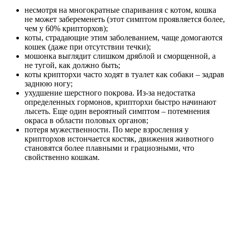
несмотря на многократные спаривания с котом, кошка
не может забеременеть (этот симптом проявляется более,
чем у 60% крипторхов);
коты, страдающие этим заболеванием, чаще домогаются
кошек (даже при отсутствии течки);
мошонка выглядит слишком дряблой и сморщенной, а
не тугой, как должно быть;
коты крипторхи часто ходят в туалет как собаки – задрав
заднюю ногу;
ухудшение шерстного покрова. Из-за недостатка
определенных гормонов, крипторхи быстро начинают
лысеть. Еще один вероятный симптом – потемнения
окраса в области половых органов;
потеря мужественности. По мере взросления у
крипторхов истончается костяк, движения животного
становятся более плавными и грациозными, что
свойственно кошкам.