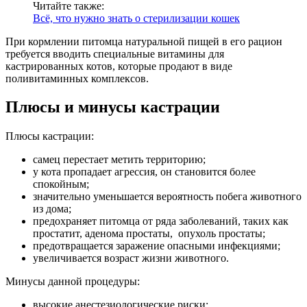
Читайте также:
Всё, что нужно знать о стерилизации кошек
При кормлении питомца натуральной пищей в его рацион
требуется вводить специальные витамины для
кастрированных котов, которые продают в виде
поливитаминных комплексов.
Плюсы и минусы кастрации
Плюсы кастрации:
самец перестает метить территорию;
у кота пропадает агрессия, он становится более
спокойным;
значительно уменьшается вероятность побега животного
из дома;
предохраняет питомца от ряда заболеваний, таких как
простатит, аденома простаты, опухоль простаты;
предотвращается заражение опасными инфекциями;
увеличивается возраст жизни животного.
Минусы данной процедуры:
высокие анестезиологические риски;