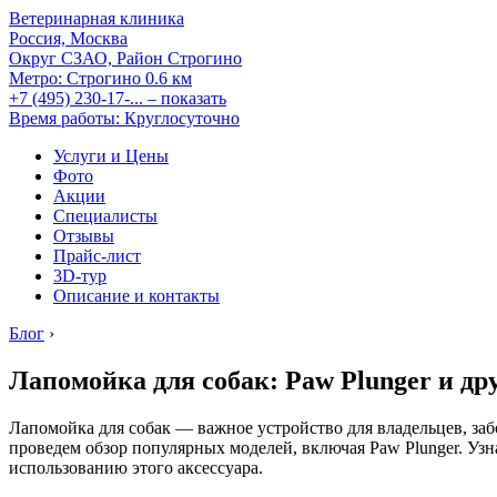
Ветеринарная клиника
Россия, Москва
Округ СЗАО, Район Строгино
Метро:
Строгино
0.6 км
+7 (495) 230-17-...
– показать
Время работы: Круглосуточно
Услуги и Цены
Фото
Акции
Специалисты
Отзывы
Прайс-лист
3D-тур
Описание и контакты
Блог
›
Лапомойка для собак: Paw Plunger и др
Лапомойка для собак — важное устройство для владельцев, забо
проведем обзор популярных моделей, включая Paw Plunger. Узн
использованию этого аксессуара.