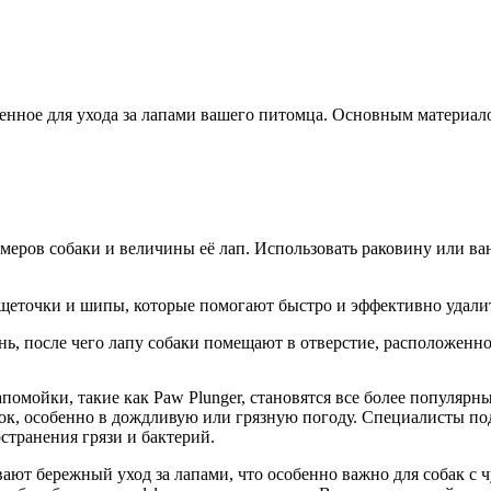
енное для ухода за лапами вашего питомца. Основным материало
меров собаки и величины её лап. Использовать раковину или ван
еточки и шипы, которые помогают быстро и эффективно удалить
ь, после чего лапу собаки помещают в отверстие, расположенное
помойки, такие как Paw Plunger, становятся все более популярн
лок, особенно в дождливую или грязную погоду. Специалисты по
странения грязи и бактерий.
вают бережный уход за лапами, что особенно важно для собак с