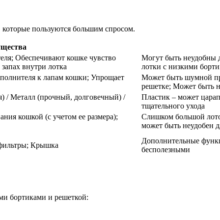
 которые пользуются большим спросом.
щества
еля; Обеспечивают кошке чувство
Могут быть неудобны д
запах внутри лотка
лотки с низкими борт
полнителя к лапам кошки; Упрощает
Может быть шумной пр
решетке; Может быть 
я) / Металл (прочный, долговечный) /
Пластик – может царап
тщательного ухода
ния кошкой (с учетом ее размера);
Слишком большой лото
может быть неудобен 
Дополнительные функц
 фильтры; Крышка
бесполезными
ими бортиками и решеткой: