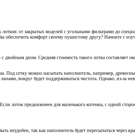
 лотков: от закрытых моделей с угольными фильтрами до специа
обы обеспечить комфорт своему пушистому другу? Начните с изу
с двойным дном. Средняя стоимость такого лотка составляет ок
ыша. Под сетку можно насыпать наполнитель, например, древесн
лапами, вокруг будет поддерживаться чистота. Однако, из-за не
сли лоток предназначен для маленького котенка, с одной сторо
ь неудобен, так как наполнитель будет пересыпаться через край