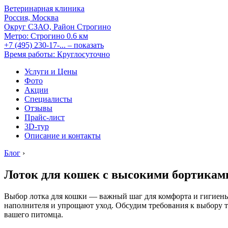
Ветеринарная клиника
Россия, Москва
Округ СЗАО, Район Строгино
Метро:
Строгино
0.6 км
+7 (495) 230-17-...
– показать
Время работы: Круглосуточно
Услуги и Цены
Фото
Акции
Специалисты
Отзывы
Прайс-лист
3D-тур
Описание и контакты
Блог
›
Лоток для кошек с высокими бортикам
Выбор лотка для кошки — важный шаг для комфорта и гигиены
наполнителя и упрощают уход. Обсудим требования к выбору т
вашего питомца.