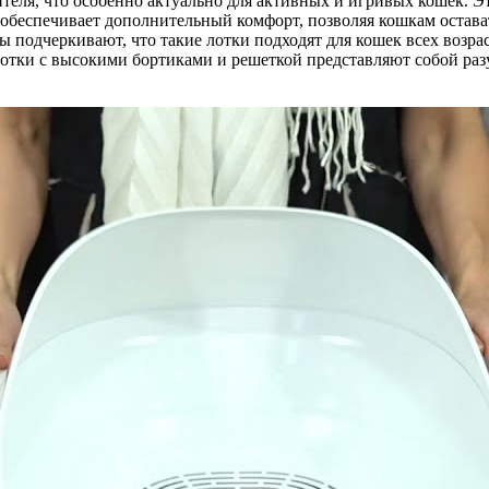
еля, что особенно актуально для активных и игривых кошек. Эт
, обеспечивает дополнительный комфорт, позволяя кошкам остават
 подчеркивают, что такие лотки подходят для кошек всех возра
лотки с высокими бортиками и решеткой представляют собой ра