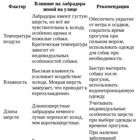
Влияние на лабрадора
Фактор
Рекомендация
зимой на улице
Лабрадоры имеют густую
Обеспечить укрытие
шерсть, но всё же
от ветра и осадков,
чувствительны к холоду,
сократить время
особенно щенки и
Температура
прогулок при
пожилые собаки.
воздуха
сильном морозе,
Критическая температура
использовать одежду
зависит от
для собак при
индивидуальных
необходимости.
особенностей собаки.
Быстро вытирать
Высокая влажность
собаку после
усиливает воздействие
прогулок,
Влажность
холода. Мокрая шерсть
использовать
замерзает, что приводит к
водонепроницаемую
переохлаждению.
одежду.
Учитывать
Длинношерстные
индивидуальные
Длина
лабрадоры немного
особенности шерсти
шерсти
лучше переносят холод,
при выборе одежды и
чем короткошерстные.
времени прогулок.
При наличии
заболеваний