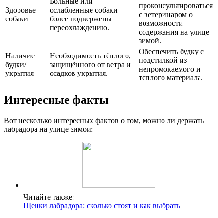
Больные или
проконсультироваться
Здоровье
ослабленные собаки
с ветеринаром о
собаки
более подвержены
возможности
переохлаждению.
содержания на улице
зимой.
Обеспечить будку с
Наличие
Необходимость тёплого,
подстилкой из
будки/
защищённого от ветра и
непромокаемого и
укрытия
осадков укрытия.
теплого материала.
Интересные факты
Вот несколько интересных фактов о том, можно ли держать
лабрадора на улице зимой:
Читайте также:
Щенки лабрадора: сколько стоят и как выбрать