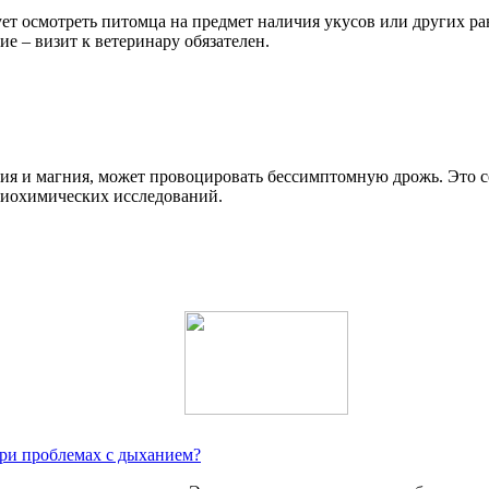
ет осмотреть питомца на предмет наличия укусов или других р
ие – визит к ветеринару обязателен.
лия и магния, может провоцировать бессимптомную дрожь. Это 
 биохимических исследований.
при проблемах с дыханием?