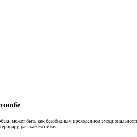
ознобе
обаки может быть как безобидным проявлением эмоциональности,
етеринару, расскажем ниже.