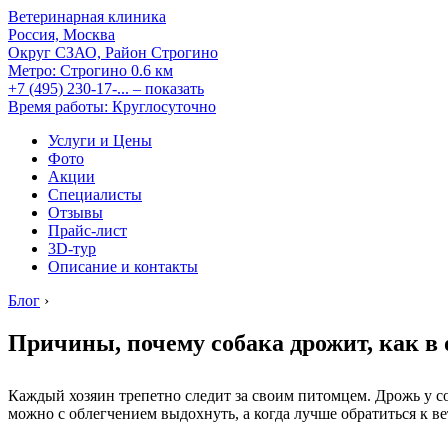
Ветеринарная клиника
Россия, Москва
Округ СЗАО, Район Строгино
Метро:
Строгино
0.6 км
+7 (495) 230-17-...
– показать
Время работы: Круглосуточно
Услуги и Цены
Фото
Акции
Специалисты
Отзывы
Прайс-лист
3D-тур
Описание и контакты
Блог
›
Причины, почему собака дрожит, как в 
Каждый хозяин трепетно следит за своим питомцем. Дрожь у с
можно с облегчением выдохнуть, а когда лучше обратиться к в