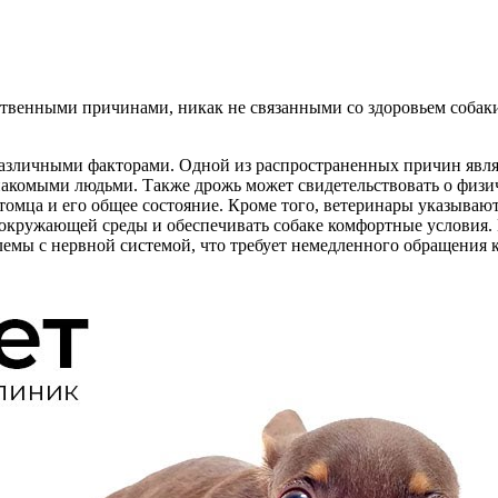
ественными причинами, никак не связанными со здоровьем собак
различными факторами. Одной из распространенных причин являе
знакомыми людьми. Также дрожь может свидетельствовать о физи
томца и его общее состояние. Кроме того, ветеринары указываю
 окружающей среды и обеспечивать собаке комфортные условия.
емы с нервной системой, что требует немедленного обращения к