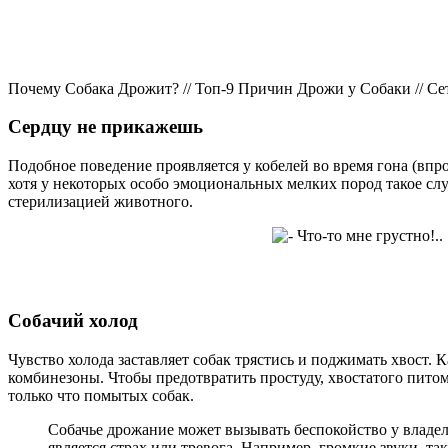
Почему Собака Дрожит? // Топ-9 Причин Дрожи у Собаки // 
Сердцу не прикажешь
Подобное поведение проявляется у кобелей во время гона (впро
хотя у некоторых особо эмоциональных мелких пород такое слу
стерилизацией животного.
Собачий холод
Чувство холода заставляет собак трястись и поджимать хвост.
комбинезоны. Чтобы предотвратить простуду, хвостатого пито
только что помытых собак.
Собачье дрожание может вызывать беспокойство у владел
является страх или тревога. Например, громкие звуки, та