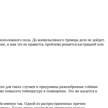
ивоположного пола. До конвульсивного тремора дело не дойдет,
не, и вам это не нравится, проблема решается кастрацией или
нно для таких случаев и придуманы разнообразные собачьи
же повысить температуру в помещении. Это же касается и
ебя именно так. Одной из распространенных причин
 страха. Также дрожь может быть признаком холода;