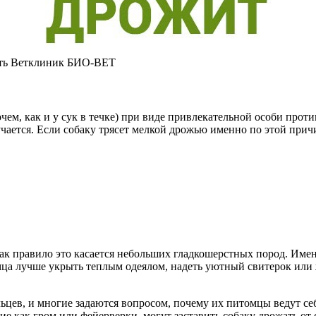
Сеть Ветклиник БИО-ВЕТ
чем, как и у сук в течке) при виде привлекательной особи прот
чается. Если собаку трясет мелкой дрожью именно по этой причи
 Как правило это касается небольших гладкошерстных пород. Име
мца лучше укрыть теплым одеялом, надеть уютный свитерок или 
ьцев, и многие задаются вопросом, почему их питомцы ведут с
кие как гром или фейерверки, могут заставить собаку дрожать от