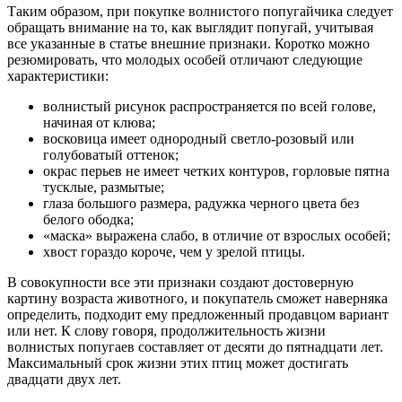
Таким образом, при покупке волнистого попугайчика следует
обращать внимание на то, как выглядит попугай, учитывая
все указанные в статье внешние признаки. Коротко можно
резюмировать, что молодых особей отличают следующие
характеристики:
волнистый рисунок распространяется по всей голове,
начиная от клюва;
восковица имеет однородный светло-розовый или
голубоватый оттенок;
окрас перьев не имеет четких контуров, горловые пятна
тусклые, размытые;
глаза большого размера, радужка черного цвета без
белого ободка;
«маска» выражена слабо, в отличие от взрослых особей;
хвост гораздо короче, чем у зрелой птицы.
В совокупности все эти признаки создают достоверную
картину возраста животного, и покупатель сможет наверняка
определить, подходит ему предложенный продавцом вариант
или нет. К слову говоря, продолжительность жизни
волнистых попугаев составляет от десяти до пятнадцати лет.
Максимальный срок жизни этих птиц может достигать
двадцати двух лет.