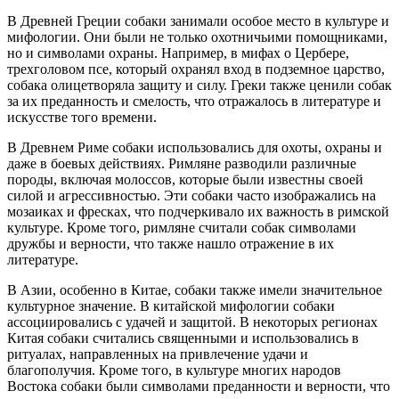
В Древней Греции собаки занимали особое место в культуре и
мифологии. Они были не только охотничьими помощниками,
но и символами охраны. Например, в мифах о Цербере,
трехголовом псе, который охранял вход в подземное царство,
собака олицетворяла защиту и силу. Греки также ценили собак
за их преданность и смелость, что отражалось в литературе и
искусстве того времени.
В Древнем Риме собаки использовались для охоты, охраны и
даже в боевых действиях. Римляне разводили различные
породы, включая молоссов, которые были известны своей
силой и агрессивностью. Эти собаки часто изображались на
мозаиках и фресках, что подчеркивало их важность в римской
культуре. Кроме того, римляне считали собак символами
дружбы и верности, что также нашло отражение в их
литературе.
В Азии, особенно в Китае, собаки также имели значительное
культурное значение. В китайской мифологии собаки
ассоциировались с удачей и защитой. В некоторых регионах
Китая собаки считались священными и использовались в
ритуалах, направленных на привлечение удачи и
благополучия. Кроме того, в культуре многих народов
Востока собаки были символами преданности и верности, что