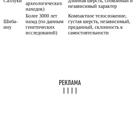
Саллуки
длинная шерсть, спокойный и
археологических
независимый характер
находок)
Более 3000 лет
Компактное телосложение,
Шиба-
назад (по данным
густая шерсть, независимый,
ину
генетических
преданный, склонность к
исследований)
самостоятельности