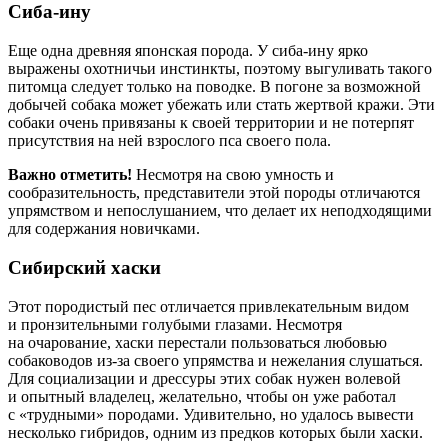
Сиба-ину
Еще одна древняя японская порода. У сиба-ину ярко
выражены охотничьи инстинкты, поэтому выгуливать такого
питомца следует только на поводке. В погоне за возможной
добычей собака может убежать или стать жертвой кражи. Эти
собаки очень привязаны к своей территории и не потерпят
присутствия на ней взрослого пса своего пола.
Важно отметить!
Несмотря на свою умность и
сообразительность, представители этой породы отличаются
упрямством и непослушанием, что делает их неподходящими
для содержания новичками.
Сибирский хаски
Этот породистый пес отличается привлекательным видом
и пронзительными голубыми глазами. Несмотря
на очарование, хаски перестали пользоваться любовью
собаководов из-за своего упрямства и нежелания слушаться.
Для социализации и дрессуры этих собак нужен волевой
и опытный владелец, желательно, чтобы он уже работал
с «трудными» породами. Удивительно, но удалось вывести
несколько гибридов, одним из предков которых были хаски.