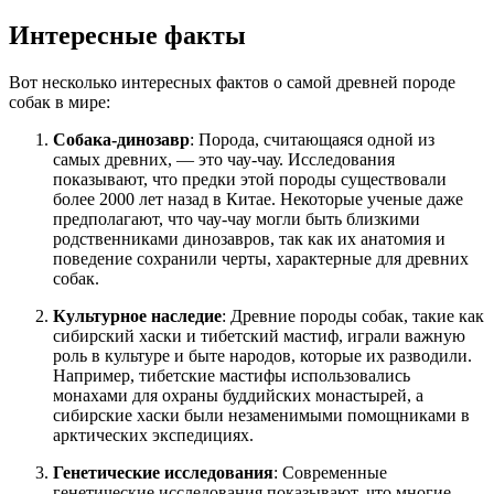
Интересные факты
Вот несколько интересных фактов о самой древней породе
собак в мире:
Собака-динозавр
: Порода, считающаяся одной из
самых древних, — это чау-чау. Исследования
показывают, что предки этой породы существовали
более 2000 лет назад в Китае. Некоторые ученые даже
предполагают, что чау-чау могли быть близкими
родственниками динозавров, так как их анатомия и
поведение сохранили черты, характерные для древних
собак.
Культурное наследие
: Древние породы собак, такие как
сибирский хаски и тибетский мастиф, играли важную
роль в культуре и быте народов, которые их разводили.
Например, тибетские мастифы использовались
монахами для охраны буддийских монастырей, а
сибирские хаски были незаменимыми помощниками в
арктических экспедициях.
Генетические исследования
: Современные
генетические исследования показывают, что многие