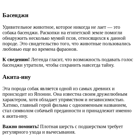
Басенджи
Удивительное животное, которое никогда не лает — это
собака басенджи. Раскопки на египетской земле помогли
обнаружить несколько мумий псов, относящихся к данной
породе. Это свидетельство того, что животные пользовались
любовью еще во времена фараонов.
К сведению!
Легенда гласит, что возможность подавать голос
басенджи утратили, чтобы сохранить навсегда тайну.
Акита-ину
Эта порода собак является одной из самых древних и
происходит из Японии. Она известна своим дружелюбным
характером, хотя обладает упрямством и независимостью.
Хатико, главный герой фильма с одноименным названием,
стал символом собачьей преданности и принадлежит именно
к акита-ину.
Важно помнить!
Плотная шерсть с подшерстком требует
регулярного ухода и вычесывания.