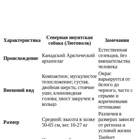
Северная инуитская
Характеристика
Замечания
собака (Лютоволк)
Естественная
Канадский Арктический
селекция, без
Происхождение
архипелаг
вмешательства
человека
Окрас
Компактное, мускулистое
варьируется от
телосложение; густая,
белого до
двойная шерсть; стоячие
Внешний вид
черного, часто с
уши; клиновидная
серыми и
голова; хвост закручен в
коричневыми
кольцо
оттенками
Различия в
Средний: высота в холке
размерах зависят
Размер
50-65 см, вес 16-27 кг
от региона и
условий жизни
Требует