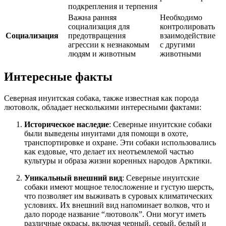
подкрепления и терпения
Важна ранняя
Необходимо
социализация для
контролировать
Социализация
предотвращения
взаимодействие
агрессии к незнакомым
с другими
людям и животным
животными
Интересные факты
Северная инуитская собака, также известная как порода
лютоволк, обладает несколькими интересными фактами:
Историческое наследие
: Северные инуитские собаки
были выведены инуитами для помощи в охоте,
транспортировке и охране. Эти собаки использовались
как ездовые, что делает их неотъемлемой частью
культуры и образа жизни коренных народов Арктики.
Уникальный внешний вид
: Северные инуитские
собаки имеют мощное телосложение и густую шерсть,
что позволяет им выживать в суровых климатических
условиях. Их внешний вид напоминает волков, что и
дало породе название “лютоволк”. Они могут иметь
различные окрасы, включая черный, серый, белый и