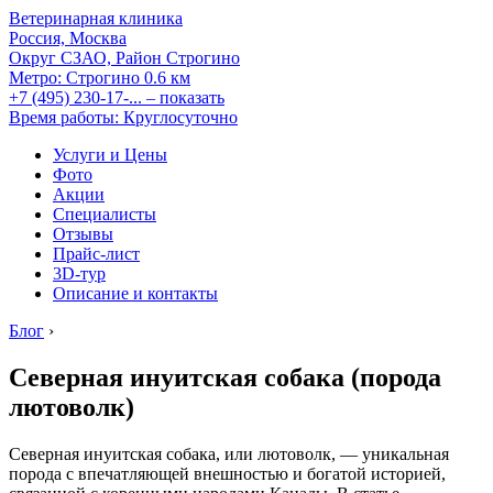
Ветеринарная клиника
Россия, Москва
Округ СЗАО, Район Строгино
Метро:
Строгино
0.6 км
+7 (495) 230-17-...
– показать
Время работы: Круглосуточно
Услуги и Цены
Фото
Акции
Специалисты
Отзывы
Прайс-лист
3D-тур
Описание и контакты
Блог
›
Северная инуитская собака (порода
лютоволк)
Северная инуитская собака, или лютоволк, — уникальная
порода с впечатляющей внешностью и богатой историей,