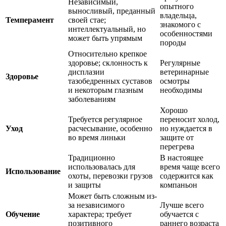
Независимый,
опытного
выносливый, преданный
владельца,
Темперамент
своей стае;
знакомого с
интеллектуальный, но
особенностями
может быть упрямым
породы
Относительно крепкое
здоровье; склонность к
Регулярные
дисплазии
ветеринарные
Здоровье
тазобедренных суставов
осмотры
и некоторым глазным
необходимы
заболеваниям
Хорошо
Требуется регулярное
переносит холод,
Уход
расчесывание, особенно
но нуждается в
во время линьки
защите от
перегрева
Традиционно
В настоящее
использовалась для
время чаще всего
Использование
охоты, перевозки грузов
содержится как
и защиты
компаньон
Может быть сложным из-
за независимого
Лучше всего
Обучение
характера; требует
обучается с
позитивного
раннего возраста