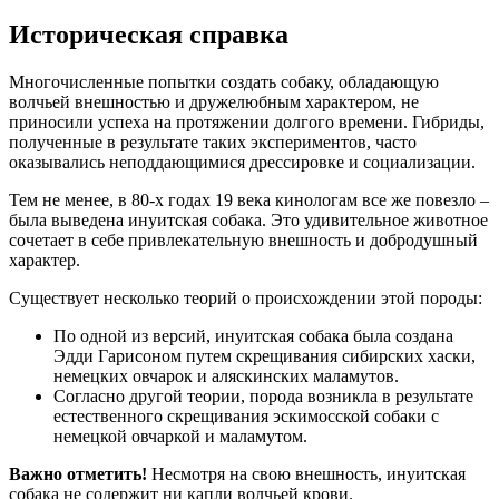
Историческая справка
Многочисленные попытки создать собаку, обладающую
волчьей внешностью и дружелюбным характером, не
приносили успеха на протяжении долгого времени. Гибриды,
полученные в результате таких экспериментов, часто
оказывались неподдающимися дрессировке и социализации.
Тем не менее, в 80-х годах 19 века кинологам все же повезло –
была выведена инуитская собака. Это удивительное животное
сочетает в себе привлекательную внешность и добродушный
характер.
Существует несколько теорий о происхождении этой породы:
По одной из версий, инуитская собака была создана
Эдди Гарисоном путем скрещивания сибирских хаски,
немецких овчарок и аляскинских маламутов.
Согласно другой теории, порода возникла в результате
естественного скрещивания эскимосской собаки с
немецкой овчаркой и маламутом.
Важно отметить!
Несмотря на свою внешность, инуитская
собака не содержит ни капли волчьей крови.