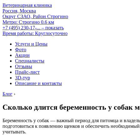
Ветеринарная клиника
Россия, Москва
Округ СЗАО, Район Строгино
Метро:
Строгино
0.6 км
+7 (495) 230-17-...
– показать
Время работы: Круглосуточно
Услуги и Цены
Фото
Акции
Специалисты
Отзывы
Прайс-лист
3D-тур
Описание и контакты
Блог
›
Сколько длится беременность у собак 
Беременность у собак — важный период для питомца и владел
подготовиться к появлению щенков и обеспечить необходимый у
учитывать.