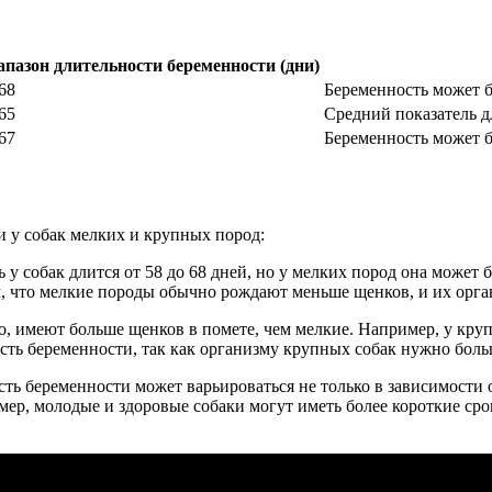
апазон длительности беременности (дни)
68
Беременность может б
65
Средний показатель д
67
Беременность может б
и у собак мелких и крупных пород:
ь у собак длится от 58 до 68 дней, но у мелких пород она может 
ем, что мелкие породы обычно рождают меньше щенков, и их орг
о, имеют больше щенков в помете, чем мелкие. Например, у крупн
ость беременности, так как организму крупных собак нужно боль
сть беременности может варьироваться не только в зависимости
ример, молодые и здоровые собаки могут иметь более короткие с