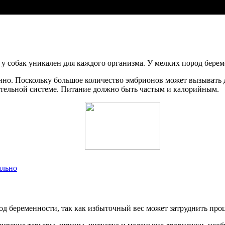
 собак уникален для каждого организма. У мелких пород беремен
нно. Поскольку большое количество эмбрионов может вызывать 
ительной системе. Питание должно быть частым и калорийным.
ально
д беременности, так как избыточный вес может затруднить проц