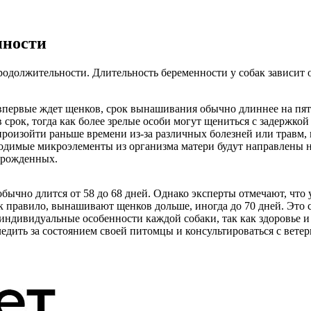
нности
одолжительности. Длительность беременности у собак зависит
впервые ждет щенков, срок вынашивания обычно длиннее на пят
срок, тогда как более зрелые особи могут щениться с задержкой 
произойти раньше времени из-за различных болезней или травм,
одимые микроэлементы из организма матери будут направлены на
орожденных.
обычно длится от 58 до 68 дней. Однако эксперты отмечают, что
ак правило, вынашивают щенков дольше, иногда до 70 дней. Это 
ндивидуальные особенности каждой собаки, так как здоровье и 
едить за состоянием своей питомцы и консультироваться с вете