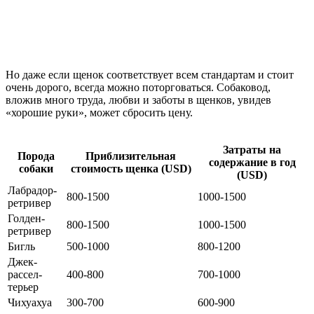
Но даже если щенок соответствует всем стандартам и стоит
очень дорого, всегда можно поторговаться. Собаковод,
вложив много труда, любви и заботы в щенков, увидев
«хорошие руки», может сбросить цену.
Затраты на
Порода
Приблизительная
содержание в год
собаки
стоимость щенка (USD)
(USD)
Лабрадор-
800-1500
1000-1500
ретривер
Голден-
800-1500
1000-1500
ретривер
Бигль
500-1000
800-1200
Джек-
рассел-
400-800
700-1000
терьер
Чихуахуа
300-700
600-900