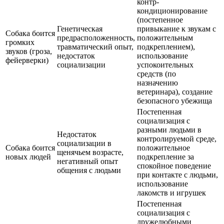
контр-
кондиционирование
(постепенное
Генетическая
привыкание к звукам с
Собака боится
предрасположенность,
положительным
громких
травматический опыт,
подкреплением),
звуков (гроза,
недостаток
использование
фейерверки)
социализации
успокоительных
средств (по
назначению
ветеринара), создание
безопасного убежища
Постепенная
социализация с
разными людьми в
Недостаток
контролируемой среде,
социализации в
Собака боится
положительное
щенячьем возрасте,
новых людей
подкрепление за
негативный опыт
спокойное поведение
общения с людьми
при контакте с людьми,
использование
лакомств и игрушек
Постепенная
социализация с
дружелюбными