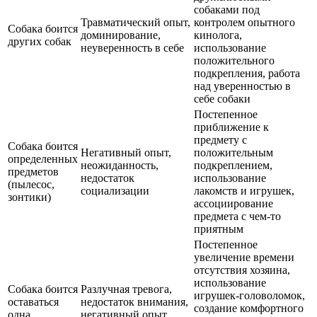
собаками под
Травматический опыт,
контролем опытного
Собака боится
доминирование,
кинолога,
других собак
неуверенность в себе
использование
положительного
подкрепления, работа
над уверенностью в
себе собаки
Постепенное
приближение к
предмету с
Собака боится
Негативный опыт,
положительным
определенных
неожиданность,
подкреплением,
предметов
недостаток
использование
(пылесос,
социализации
лакомств и игрушек,
зонтики)
ассоциирование
предмета с чем-то
приятным
Постепенное
увеличение времени
отсутствия хозяина,
использование
Собака боится
Разлучная тревога,
игрушек-головоломок,
оставаться
недостаток внимания,
создание комфортного
одна
негативный опыт