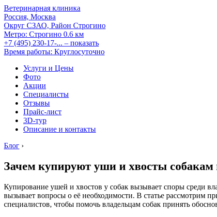
Ветеринарная клиника
Россия, Москва
Округ СЗАО, Район Строгино
Метро:
Строгино
0.6 км
+7 (495) 230-17-...
– показать
Время работы: Круглосуточно
Услуги и Цены
Фото
Акции
Специалисты
Отзывы
Прайс-лист
3D-тур
Описание и контакты
Блог
›
Зачем купируют уши и хвосты собакам 
Купирование ушей и хвостов у собак вызывает споры среди вл
вызывает вопросы о её необходимости. В статье рассмотрим п
специалистов, чтобы помочь владельцам собак принять обосно