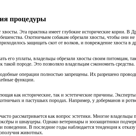
рия процедуры
 хвосты. Эта практика имеет глубокие исторические корни. В Д
от бешенства. Охотничьим собакам обрезали хвосты, чтобы они н
 приходилось защищать скот от волков, и повреждение хвоста в 
ать его уплаты, владельцы обрезали хвосты своим питомцам, так 
 такой породе. Это позволяло владельцам сэкономить средства.
подобные операции полностью запрещены. Их разрешено провод
жебные функции.
еющая как исторические, так и эстетические причины. Эксперты
охотничьих и пастушьих породах. Например, у доберманов и рот
 часто рассматривается как вопрос эстетики. Многие владельц
 боксёры и шнауцеры. Однако ветеринары и зоозащитники подчерк
 и поведении. В последние годы наблюдается тенденция к отказу 
гополучия животных.