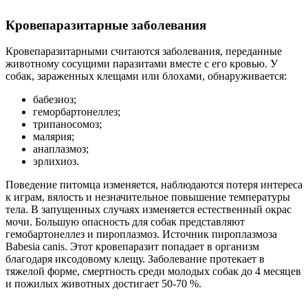
Кровепаразитарные заболевания
Кровепаразитарными считаются заболевания, переданные
животному сосущими паразитами вместе с его кровью. У
собак, зараженных клещами или блохами, обнаруживается:
бабезиоз;
геморбартонеллез;
трипаносомоз;
малярия;
анаплазмоз;
эрлихиоз.
Поведение питомца изменяется, наблюдаются потеря интереса
к играм, вялость и незначительное повышение температуры
тела. В запущенных случаях изменяется естественный окрас
мочи. Большую опасность для собак представляют
гемобартонеллез и пироплазмоз. Источник пироплазмоза
Babesia canis. Этот кровепаразит попадает в организм
благодаря иксодовому клещу. Заболевание протекает в
тяжелой форме, смертность среди молодых собак до 4 месяцев
и пожилых животных достигает 50-70 %.