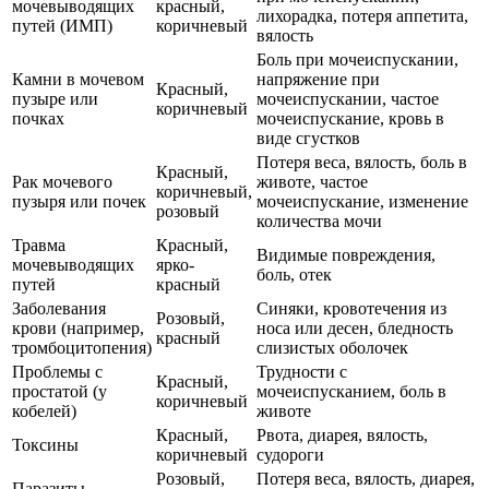
мочевыводящих
красный,
лихорадка, потеря аппетита,
путей (ИМП)
коричневый
вялость
Боль при мочеиспускании,
Камни в мочевом
напряжение при
Красный,
пузыре или
мочеиспускании, частое
коричневый
почках
мочеиспускание, кровь в
виде сгустков
Потеря веса, вялость, боль в
Красный,
Рак мочевого
животе, частое
коричневый,
пузыря или почек
мочеиспускание, изменение
розовый
количества мочи
Травма
Красный,
Видимые повреждения,
мочевыводящих
ярко-
боль, отек
путей
красный
Заболевания
Синяки, кровотечения из
Розовый,
крови (например,
носа или десен, бледность
красный
тромбоцитопения)
слизистых оболочек
Проблемы с
Трудности с
Красный,
простатой (у
мочеиспусканием, боль в
коричневый
кобелей)
животе
Красный,
Рвота, диарея, вялость,
Токсины
коричневый
судороги
Розовый,
Потеря веса, вялость, диарея,
Паразиты