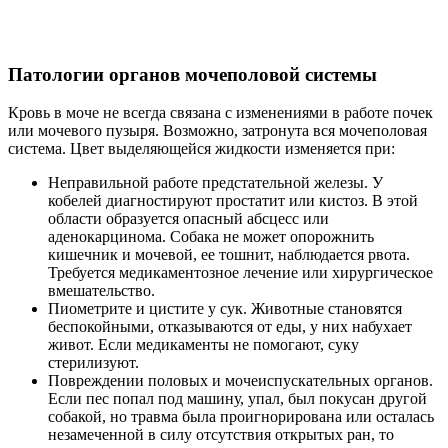
Патологии органов мочеполовой системы
Кровь в моче не всегда связана с изменениями в работе почек
или мочевого пузыря. Возможно, затронута вся мочеполовая
система. Цвет выделяющейся жидкости изменяется при:
Неправильной работе предстательной железы. У
кобелей диагностируют простатит или кистоз. В этой
области образуется опасный абсцесс или
аденокарцинома. Собака не может опорожнить
кишечник и мочевой, ее тошнит, наблюдается рвота.
Требуется медикаментозное лечение или хирургическое
вмешательство.
Пиометрите и цистите у сук. Животные становятся
беспокойными, отказываются от еды, у них набухает
живот. Если медикаменты не помогают, суку
стерилизуют.
Повреждении половых и мочеиспускательных органов.
Если пес попал под машину, упал, был покусан другой
собакой, но травма была проигнорирована или осталась
незамеченной в силу отсутствия открытых ран, то