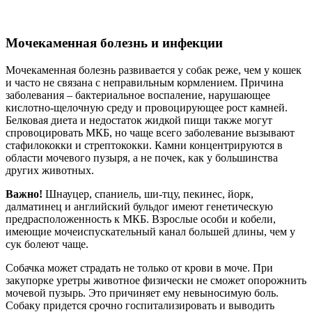
Мочекаменная болезнь и инфекции
Мочекаменная болезнь развивается у собак реже, чем у кошек
и часто не связана с неправильным кормлением. Причина
заболевания – бактериальное воспаление, нарушающее
кислотно-щелочную среду и провоцирующее рост камней.
Белковая диета и недостаток жидкой пищи также могут
спровоцировать МКБ, но чаще всего заболевание вызывают
стафилококки и стрептококки. Камни концентрируются в
области мочевого пузыря, а не почек, как у большинства
других животных.
Важно!
Шнауцер, спаниель, ши-тцу, пекинес, йорк,
далматинец и английский бульдог имеют генетическую
предрасположенность к МКБ. Взрослые особи и кобели,
имеющие мочеиспускательный канал большей длины, чем у
сук болеют чаще.
Собачка может страдать не только от крови в моче. При
закупорке уретры животное физически не сможет опорожнить
мочевой пузырь. Это причиняет ему невыносимую боль.
Собаку придется срочно госпитализировать и выводить