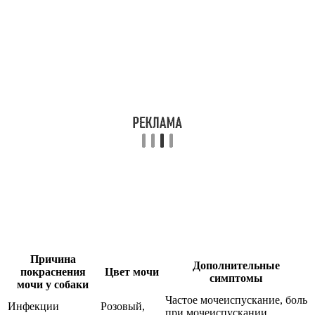
Причина
Дополнительные
покраснения
Цвет мочи
симптомы
мочи у собаки
Частое мочеиспускание, боль
Инфекции
Розовый,
при мочеиспускании,