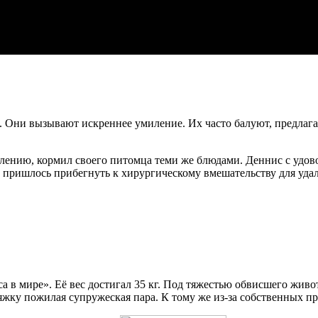
. Они вызывают искреннее умиление. Их часто балуют, предлага
жалению, кормил своего питомца теми же блюдами. Деннис с удо
те пришлось прибегнуть к хирургическому вмешательству для уда
кса в мире». Её вес достигал 35 кг. Под тяжестью обвисшего живо
жку пожилая супружеская пара. К тому же из-за собственных про