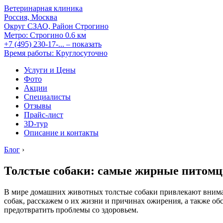
Ветеринарная клиника
Россия, Москва
Округ СЗАО, Район Строгино
Метро:
Строгино
0.6 км
+7 (495) 230-17-...
– показать
Время работы: Круглосуточно
Услуги и Цены
Фото
Акции
Специалисты
Отзывы
Прайс-лист
3D-тур
Описание и контакты
Блог
›
Толстые собаки: самые жирные питомц
В мире домашних животных толстые собаки привлекают вниман
собак, расскажем о их жизни и причинах ожирения, а также об
предотвратить проблемы со здоровьем.