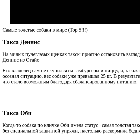
Самые толстые собаки в мире (Top 5!!!)
Такса Деннис
На милых пучеглазых щенках таксы приятно остановить взгляд
Деннис из Огайо.
Его владелец сам не скупился на гамбургеры и пиццу, и, к со
осознал ситуацию, вес собаки уже превышал 25 кг. В результа
что стало возможным благодаря сбалансированному питанию.
Такса Оби
Когда-то собака по кличке Оби имела статус «самая толстая та
без специальной защитной упряжи, настолько раскормила бедня