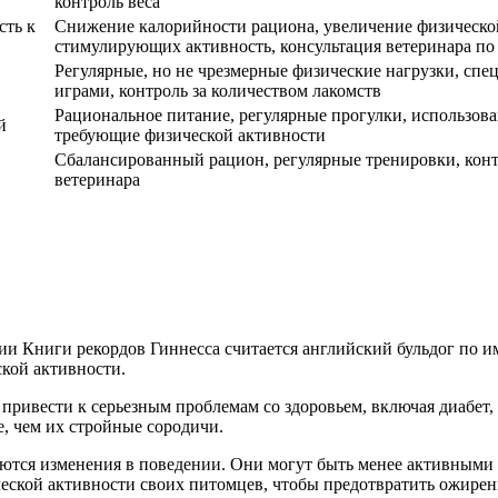
контроль веса
сть к
Снижение калорийности рациона, увеличение физической
стимулирующих активность, консультация ветеринара по
Регулярные, но не чрезмерные физические нагрузки, спе
играми, контроль за количеством лакомств
Рациональное питание, регулярные прогулки, использован
й
требующие физической активности
Сбалансированный рацион, регулярные тренировки, конт
ветеринара
ии Книги рекордов Гиннесса считается английский бульдог по им
ской активности.
 привести к серьезным проблемам со здоровьем, включая диабет,
е, чем их стройные сородичи.
аются изменения в поведении. Они могут быть менее активными 
ской активности своих питомцев, чтобы предотвратить ожирен