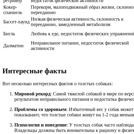
ретривер
недостаток физической активности
Кокер-
Перекорм, малоподвижный образ жизни, склонно
спаниель
перееданию
Низкая физическая активность, склонность к
Бассет-хаунд
перееданию, замедленный метаболизм
Бигль
Любовь к еде, недостаток физических упражнени
Неправильное питание, недостаток физической
Далматин
активности
Интересные факты
Вот несколько интересных фактов о толстых собаках:
Мировой рекорд
: Самой тяжелой собакой в мире по верс
результатом неправильного питания и недостатка физиче
Проблемы со здоровьем
: Избыточный вес у собак может
показывают, что толстые собаки живут на 1-2 года меньш
Психология и поведение
: У толстых собак часто наблюд
Владельцы должны быть внимательны к рациону и физиче