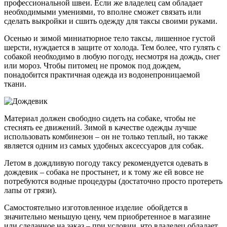
профессиональной швеи. Если же владелец сам обладает
необходимыми умениями, то вполне сможет связать или
сделать выкройки и сшить одежду для таксы своими руками.
Осенью и зимой миниатюрное тело таксы, лишенное густой
шерсти, нуждается в защите от холода. Тем более, что гулять с
собакой необходимо в любую погоду, несмотря на дождь, снег
или мороз. Чтобы питомец не промок под дождем,
понадобится практичная одежда из водонепроницаемой
ткани.
Материал должен свободно сидеть на собаке, чтобы не
стеснять ее движений. Зимой в качестве одежды лучше
использовать комбинезон – он не только теплый, но также
является одним из самых удобных аксессуаров для собак.
Летом в дождливую погоду таксу рекомендуется одевать в
дождевик – собака не простынет, и к тому же ей вовсе не
потребуются водные процедуры (достаточно просто протереть
лапы от грязи).
Самостоятельно изготовленное изделие обойдется в
значительно меньшую цену, чем приобретенное в магазине
или сделанное на заказ – при условии, что владелец обладает