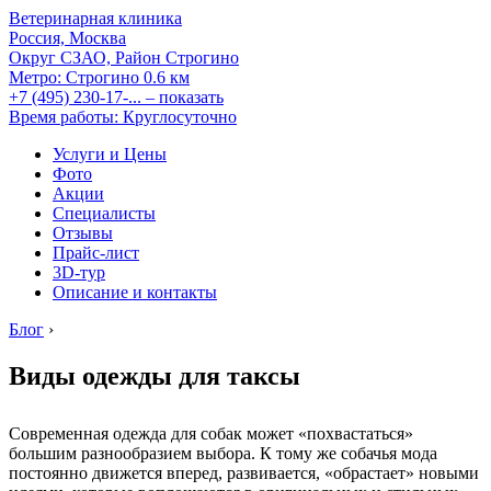
Ветеринарная клиника
Россия, Москва
Округ СЗАО, Район Строгино
Метро:
Строгино
0.6 км
+7 (495) 230-17-...
– показать
Время работы: Круглосуточно
Услуги и Цены
Фото
Акции
Специалисты
Отзывы
Прайс-лист
3D-тур
Описание и контакты
Блог
›
Виды одежды для таксы
Современная одежда для собак может «похвастаться»
большим разнообразием выбора. К тому же собачья мода
постоянно движется вперед, развивается, «обрастает» новыми