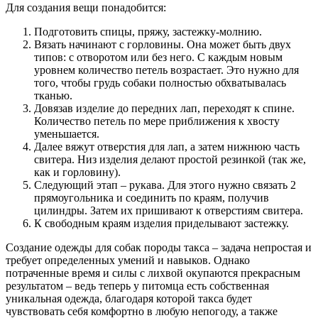
Для создания вещи понадобится:
Подготовить спицы, пряжу, застежку-молнию.
Вязать начинают с горловины. Она может быть двух
типов: с отворотом или без него. С каждым новым
уровнем количество петель возрастает. Это нужно для
того, чтобы грудь собаки полностью обхватывалась
тканью.
Довязав изделие до передних лап, переходят к спине.
Количество петель по мере приближения к хвосту
уменьшается.
Далее вяжут отверстия для лап, а затем нижнюю часть
свитера. Низ изделия делают простой резинкой (так же,
как и горловину).
Следующий этап – рукава. Для этого нужно связать 2
прямоугольника и соединить по краям, получив
цилиндры. Затем их пришивают к отверстиям свитера.
К свободным краям изделия приделывают застежку.
Создание одежды для собак породы такса – задача непростая и
требует определенных умений и навыков. Однако
потраченные время и силы с лихвой окупаются прекрасным
результатом – ведь теперь у питомца есть собственная
уникальная одежда, благодаря которой такса будет
чувствовать себя комфортно в любую непогоду, а также