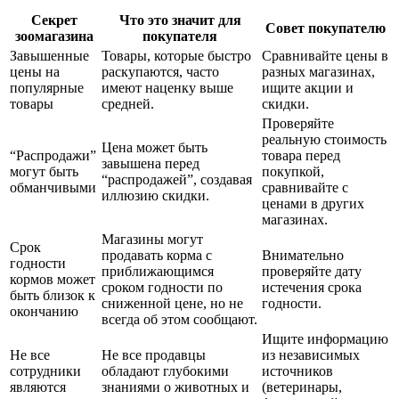
Секрет
Что это значит для
Совет покупателю
зоомагазина
покупателя
Завышенные
Товары, которые быстро
Сравнивайте цены в
цены на
раскупаются, часто
разных магазинах,
популярные
имеют наценку выше
ищите акции и
товары
средней.
скидки.
Проверяйте
реальную стоимость
Цена может быть
“Распродажи”
товара перед
завышена перед
могут быть
покупкой,
“распродажей”, создавая
обманчивыми
сравнивайте с
иллюзию скидки.
ценами в других
магазинах.
Магазины могут
Срок
продавать корма с
Внимательно
годности
приближающимся
проверяйте дату
кормов может
сроком годности по
истечения срока
быть близок к
сниженной цене, но не
годности.
окончанию
всегда об этом сообщают.
Ищите информацию
Не все
Не все продавцы
из независимых
сотрудники
обладают глубокими
источников
являются
знаниями о животных и
(ветеринары,