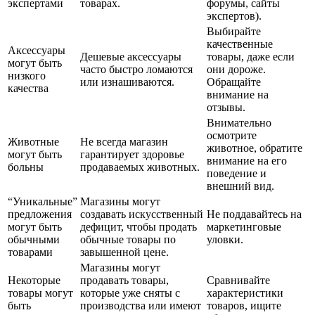
экспертами
товарах.
форумы, сайты
экспертов).
Выбирайте
качественные
Аксессуары
Дешевые аксессуары
товары, даже если
могут быть
часто быстро ломаются
они дороже.
низкого
или изнашиваются.
Обращайте
качества
внимание на
отзывы.
Внимательно
осмотрите
Животные
Не всегда магазин
животное, обратите
могут быть
гарантирует здоровье
внимание на его
больны
продаваемых животных.
поведение и
внешний вид.
“Уникальные”
Магазины могут
предложения
создавать искусственный
Не поддавайтесь на
могут быть
дефицит, чтобы продать
маркетинговые
обычными
обычные товары по
уловки.
товарами
завышенной цене.
Магазины могут
Некоторые
продавать товары,
Сравнивайте
товары могут
которые уже сняты с
характеристики
быть
производства или имеют
товаров, ищите