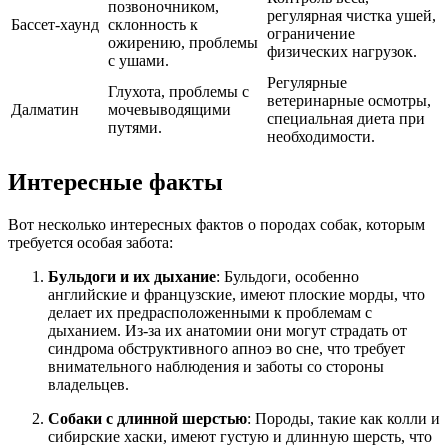
позвоночником,
регулярная чистка ушей,
Бассет-хаунд
склонность к
ограничение
ожирению, проблемы
физических нагрузок.
с ушами.
Регулярные
Глухота, проблемы с
ветеринарные осмотры,
Далматин
мочевыводящими
специальная диета при
путями.
необходимости.
Интересные факты
Вот несколько интересных фактов о породах собак, которым
требуется особая забота:
Бульдоги и их дыхание
: Бульдоги, особенно
английские и французские, имеют плоские морды, что
делает их предрасположенными к проблемам с
дыханием. Из-за их анатомии они могут страдать от
синдрома обструктивного апноэ во сне, что требует
внимательного наблюдения и заботы со стороны
владельцев.
Собаки с длинной шерстью
: Породы, такие как колли и
сибирские хаски, имеют густую и длинную шерсть, что