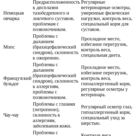
Предрасположенность
Регулярные
к дисплазии
ветеринарные осмотры,
Немецкая
тазобедренного и
умеренные физические
овчарка
локтевого суставов,
нагрузки, контроль веса,
проблемам с
специальный корм для
позвоночником.
суставов.
Проблемы с
Прохладное место,
дыханием
избегание перегрузок,
Мопс
(брахицефалический
контроль веса,
синдром), склонность
специальная диета.
к ожирению.
Проблемы с
Прохладное место,
дыханием
избегание перегрузок,
(брахицефалический
Французский
контроль веса,
синдром), склонность
бульдог
гипоаллергенный корм,
к аллергиям,
регулярные осмотры у
проблемы с
ветеринара.
позвоночником.
Проблемы с глазами
Регулярный осмотр глаз,
(энтропион),
гипоаллергенный корм,
Чау-чау
склонность к
специальный уход за
аллергиям,
шерстью.
заболевания кожи.
Проблемы с
Контроль веса,