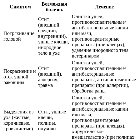
Возможная
Симптом
Лечение
болезнь
Очистка ушей,
Отит
противовоспалительные/
(внешний,
антибактериальные капли
средний,
Потряхивание
или мази,
внутренний),
головой
противопаразитарные
ушные клещи,
препараты (при клещах),
инородное
удаление инородного тела
тело в ухе
ветеринаром
Очистка ушей,
Отит
противовоспалительные/
Покраснение и
(внешний),
антибактериальные
отек ушной
аллергия,
препараты, антигистаминные
раковины
травма
препараты (при аллергии),
обработка раны
Очистка ушей,
противовоспалительные/
антибактериальные капли
Выделения из
Отит, ушные
или мази,
уха (желтые,
клещи,
противопаразитарные
коричневые,
полипы,
препараты (при клещах),
кровянистые)
опухоли
хирургическое
вмешательство (при полипах