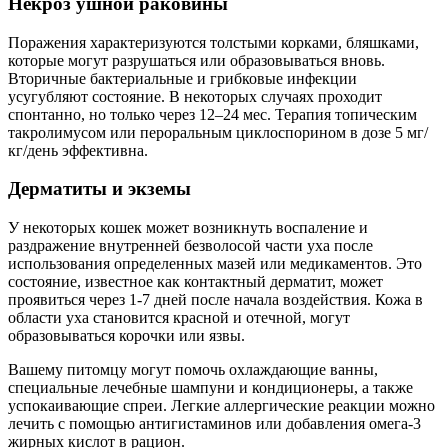
Некроз ушной раковины
Поражения характеризуются толстыми корками, бляшками,
которые могут разрушаться или образовываться вновь.
Вторичные бактериальные и грибковые инфекции
усугубляют состояние. В некоторых случаях проходит
спонтанно, но только через 12–24 мес. Терапия топическим
такролимусом или пероральным циклоспорином в дозе 5 мг/
кг/день эффективна.
Дерматиты и экземы
У некоторых кошек может возникнуть воспаление и
раздражение внутренней безволосой части уха после
использования определенных мазей или медикаментов. Это
состояние, известное как контактный дерматит, может
проявиться через 1-7 дней после начала воздействия. Кожа в
области уха становится красной и отечной, могут
образовываться корочки или язвы.
Вашему питомцу могут помочь охлаждающие ванны,
специальные лечебные шампуни и кондиционеры, а также
успокаивающие спреи. Легкие аллергические реакции можно
лечить с помощью антигистаминов или добавления омега-3
жирных кислот в рацион.