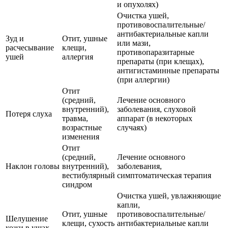
и опухолях)
Очистка ушей,
противовоспалительные/
антибактериальные капли
Зуд и
Отит, ушные
или мази,
расчесывание
клещи,
противопаразитарные
ушей
аллергия
препараты (при клещах),
антигистаминные препараты
(при аллергии)
Отит
(средний,
Лечение основного
внутренний),
заболевания, слуховой
Потеря слуха
травма,
аппарат (в некоторых
возрастные
случаях)
изменения
Отит
(средний,
Лечение основного
Наклон головы
внутренний),
заболевания,
вестибулярный
симптоматическая терапия
синдром
Очистка ушей, увлажняющие
капли,
Отит, ушные
противовоспалительные/
Шелушение
клещи, сухость
антибактериальные капли
кожи в ушах