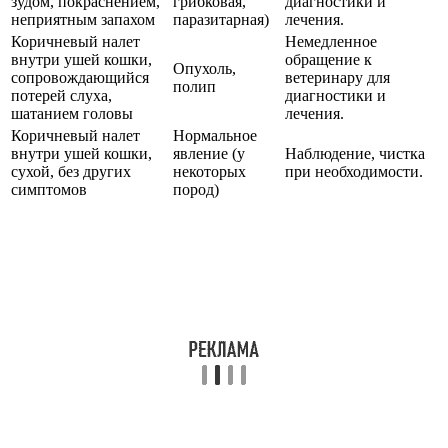
зудом, покраснением,
грибковая,
диагностики и
неприятным запахом
паразитарная)
лечения.
Коричневый налет
Немедленное
внутри ушей кошки,
обращение к
Опухоль,
сопровождающийся
ветеринару для
полип
потерей слуха,
диагностики и
шатанием головы
лечения.
Коричневый налет
Нормальное
внутри ушей кошки,
явление (у
Наблюдение, чистка
сухой, без других
некоторых
при необходимости.
симптомов
пород)