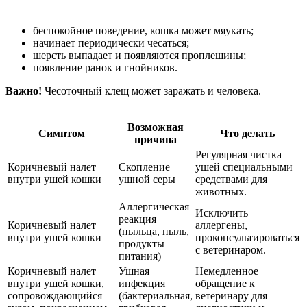
беспокойное поведение, кошка может мяукать;
начинает периодически чесаться;
шерсть выпадает и появляются проплешины;
появление ранок и гнойников.
Важно!
Чесоточный клещ может заражать и человека.
Возможная
Симптом
Что делать
причина
Регулярная чистка
Коричневый налет
Скопление
ушей специальными
внутри ушей кошки
ушной серы
средствами для
животных.
Аллергическая
Исключить
реакция
Коричневый налет
аллергены,
(пыльца, пыль,
внутри ушей кошки
проконсультироваться
продукты
с ветеринаром.
питания)
Коричневый налет
Ушная
Немедленное
внутри ушей кошки,
инфекция
обращение к
сопровождающийся
(бактериальная,
ветеринару для