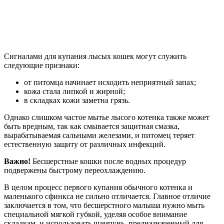
Сигналами для купания лысых кошек могут служить
следующие признаки:
от питомца начинает исходить неприятный запах;
кожа стала липкой и жирной;
в складках кожи заметна грязь.
Однако слишком частое мытье лысого котенка также может
быть вредным, так как смывается защитная смазка,
вырабатываемая сальными железами, и питомец теряет
естественную защиту от различных инфекций.
Важно!
Бесшерстные кошки после водных процедур
подвержены быстрому переохлаждению.
В целом процесс первого купания обычного котенка и
маленького сфинкса не сильно отличается. Главное отличие
заключается в том, что бесшерстного малыша нужно мыть
специальной мягкой губкой, уделяя особое внимание
складкам, и использовать шампунь, предназначенный для