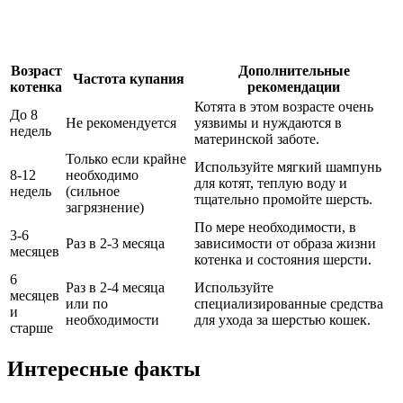
Возраст
Дополнительные
Частота купания
котенка
рекомендации
Котята в этом возрасте очень
До 8
Не рекомендуется
уязвимы и нуждаются в
недель
материнской заботе.
Только если крайне
Используйте мягкий шампунь
8-12
необходимо
для котят, теплую воду и
недель
(сильное
тщательно промойте шерсть.
загрязнение)
По мере необходимости, в
3-6
Раз в 2-3 месяца
зависимости от образа жизни
месяцев
котенка и состояния шерсти.
6
Раз в 2-4 месяца
Используйте
месяцев
или по
специализированные средства
и
необходимости
для ухода за шерстью кошек.
старше
Интересные факты