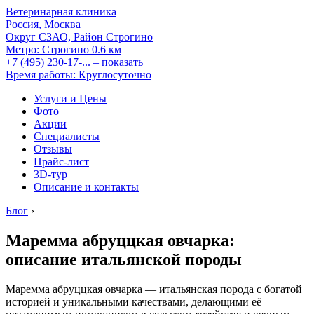
Ветеринарная клиника
Россия, Москва
Округ СЗАО, Район Строгино
Метро:
Строгино
0.6 км
+7 (495) 230-17-...
– показать
Время работы: Круглосуточно
Услуги и Цены
Фото
Акции
Специалисты
Отзывы
Прайс-лист
3D-тур
Описание и контакты
Блог
›
Маремма абруццкая овчарка:
описание итальянской породы
Маремма абруццкая овчарка — итальянская порода с богатой
историей и уникальными качествами, делающими её