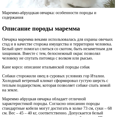
Мареммо-абруццкая овчарка: особенности породы и
содержания
Описание породы маремма
Овчарка маремма веками использовалась для охраны овечьих
стад и в качестве сторожа имущества и территории человека.
Белый цвет помогал слиться со скотом, быть незаметным для
хищников. Вместе с тем, белоснежный окрас позволял
человеку не спутать питомца с волком или рысью.
Кане корсо: описание итальянской породы собак
Собаки сторожили овец в суровых условиях гор Италии.
Холодный ветреный климат сформировал густую шерсть с
теплым подшерстком, которая позволяет собаке спать зимой
на земле.
Мареммо абруцкая овчарка обладает отличной
характеристикой породы. Согласно описанию породы
стандартные кобели могут достигать в холке 73 см, суки – 68
см. Вес – 45 – 40 кг, соответственно. Допускается белый