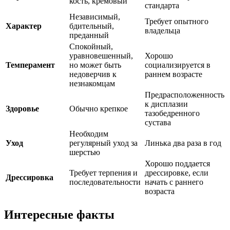
кость, кремовый
стандарта
Независимый,
Требует опытного
Характер
бдительный,
владельца
преданный
Спокойный,
уравновешенный,
Хорошо
Темперамент
но может быть
социализируется в
недоверчив к
раннем возрасте
незнакомцам
Предрасположенность
к дисплазии
Здоровье
Обычно крепкое
тазобедренного
сустава
Необходим
Уход
регулярный уход за
Линька два раза в год
шерстью
Хорошо поддается
Требует терпения и
дрессировке, если
Дрессировка
последовательности
начать с раннего
возраста
Интересные факты