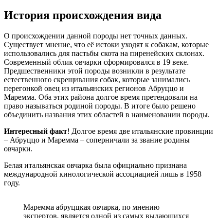
История происхождения вида
О происхождении данной породы нет точных данных.
Существует мнение, что её истоки уходят к собакам, которые
использовались для пастьбы скота на пиренейских склонах.
Современный облик овчарки сформировался в 19 веке.
Предшественники этой породы возникли в результате
естественного скрещивания собак, которые занимались
перегонкой овец из итальянских регионов Абруццо и
Маремма. Оба этих района долгое время претендовали на
право называться родиной породы. В итоге было решено
объединить названия этих областей в наименовании породы.
Интересный факт
! Долгое время две итальянские провинции
– Абруццо и Маремма – соперничали за звание родины
овчарки.
Белая итальянская овчарка была официально признана
международной кинологической ассоциацией лишь в 1958
году.
Маремма абруццкая овчарка, по мнению
экспертов, является одной из самых выдающихся