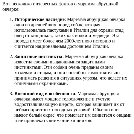
Вот несколько интересных фактов о маремма абруццкой
овчарке:
Историческое наследие
: Маремма абруццкая овчарка —
одна из древнейших пород собак, которая
использовалась пастухами в Италии для охраны стад
овец от хищников, таких как волки и медведи. Эта
порода имеет более чем 2000-летнюю историю и
считается национальным достоянием Италии.
Защитные инстинкты
: Маремма абруццкая овчарка
известна своими выдающимися защитными
инстинктами. Эти собаки очень преданы своим
хозяевам и стадам, и они способны самостоятельно
принимать решения в ситуациях угрозы, что делает их
отличными охранниками.
Внешний вид и особенности
: Маремма абруццкая
овчарка имеет мощное телосложение и густую,
водоотталкивающую шерсть, которая защищает их от
неблагоприятных погодных условий. Обычно они
имеют белый окрас, что помогает им сливаться с овцами
и не привлекать внимание хищников.