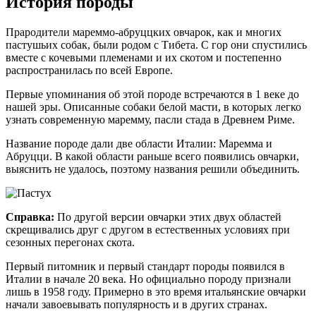
История породы
Прародители мареммо-абруццких овчарок, как и многих
пастушьих собак, были родом с Тибета. С гор они спустились
вместе с кочевыми племенами и их скотом и постепенно
распространилась по всей Европе.
Первые упоминания об этой породе встречаются в 1 веке до
нашей эры. Описанные собаки белой масти, в которых легко
узнать современную маремму, пасли стада в Древнем Риме.
Название породе дали две области Италии: Маремма и
Абруцци. В какой области раньше всего появились овчарки,
выяснить не удалось, поэтому названия решили объединить.
Справка:
По другой версии овчарки этих двух областей
скрещивались друг с другом в естественных условиях при
сезонных перегонах скота.
Первый питомник и первый стандарт породы появился в
Италии в начале 20 века. Но официально породу признали
лишь в 1958 году. Примерно в это время итальянские овчарки
начали завоевывать популярность и в других странах.