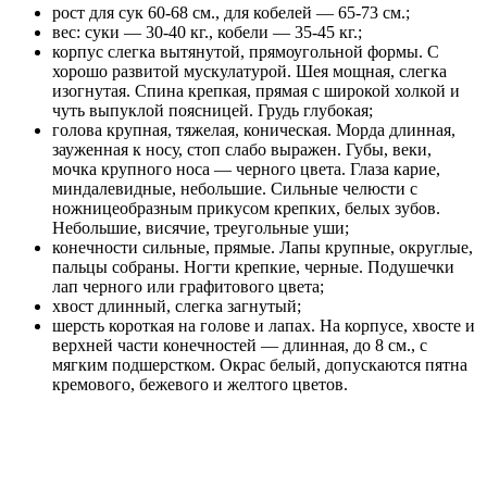
рост для сук 60-68 см., для кобелей — 65-73 см.;
вес: суки — 30-40 кг., кобели — 35-45 кг.;
корпус слегка вытянутой, прямоугольной формы. С
хорошо развитой мускулатурой. Шея мощная, слегка
изогнутая. Спина крепкая, прямая с широкой холкой и
чуть выпуклой поясницей. Грудь глубокая;
голова крупная, тяжелая, коническая. Морда длинная,
зауженная к носу, стоп слабо выражен. Губы, веки,
мочка крупного носа — черного цвета. Глаза карие,
миндалевидные, небольшие. Сильные челюсти с
ножницеобразным прикусом крепких, белых зубов.
Небольшие, висячие, треугольные уши;
конечности сильные, прямые. Лапы крупные, округлые,
пальцы собраны. Ногти крепкие, черные. Подушечки
лап черного или графитового цвета;
хвост длинный, слегка загнутый;
шерсть короткая на голове и лапах. На корпусе, хвосте и
верхней части конечностей — длинная, до 8 см., с
мягким подшерстком. Окрас белый, допускаются пятна
кремового, бежевого и желтого цветов.