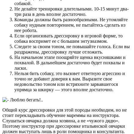
собакой.
Не делайте тренировки длительными. 10-15 минут два-
три раза в день вполне достаточно.
Команды должны быть разнообразными. Не утомляйте
собаку нудным повторением, не пытайтесь сделать из
нее робота.
Если организовать дрессировку в игровой форме, то
собака воспримет ее с большим энтузиазмом.
Следите за своим тоном, не повышайте голоса. Если вы
раздражены, дрессировку лучше отложить.
На начальном этапе поощряйте щенка вкусняшками и
похвалой. В дальнейшем достаточно будет похвалы и
ласки.
Нельзя бить собаку, это вызовет ответную агрессию и
точно не добавит доверия к вам. Выразите свое
недовольство тоном или встряхните зарвавшегося
упрямца за шкирку — этого вполне достаточно.
Общий курс дрессировки для этой породы необходим, но не
стоит перекладывать обучение мареммы на инструктора.
Слушаться овчарка должна хозяина, а не «чужого дядю».
Поэтому инструктор при дрессировке итальянской овчарки
должен выступать лишь в роли помощника и консультанта.