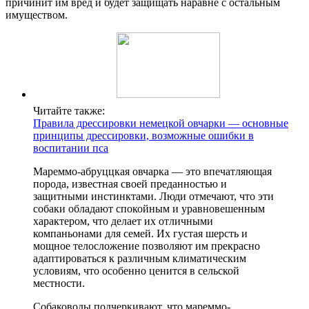
причинит им вред и будет защищать наравне с остальным
имуществом.
Читайте также:
Правила дрессировки немецкой овчарки — основные
принципы дрессировки, возможные ошибки в
воспитании пса
Мареммо-абруццкая овчарка — это впечатляющая
порода, известная своей преданностью и
защитными инстинктами. Люди отмечают, что эти
собаки обладают спокойным и уравновешенным
характером, что делает их отличными
компаньонами для семей. Их густая шерсть и
мощное телосложение позволяют им прекрасно
адаптироваться к различным климатическим
условиям, что особенно ценится в сельской
местности.
Собаководы подчеркивают, что мареммо-