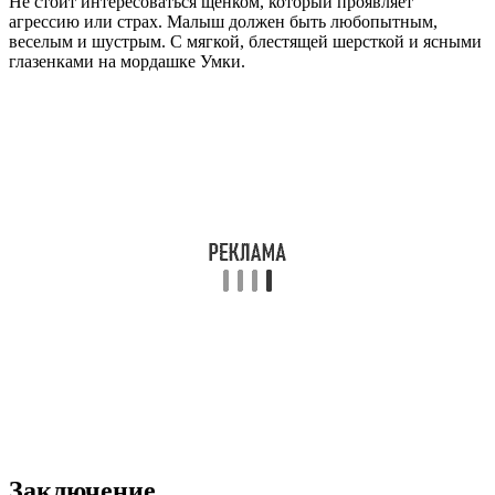
Не стоит интересоваться щенком, который проявляет
агрессию или страх. Малыш должен быть любопытным,
веселым и шустрым. С мягкой, блестящей шерсткой и ясными
глазенками на мордашке Умки.
Заключение