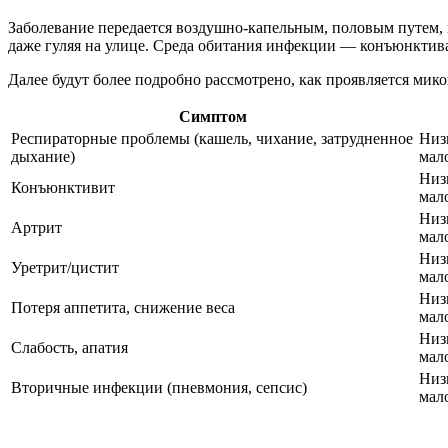
Заболевание передается воздушно-капельным, половым путем, пр
даже гуляя на улице. Среда обитания инфекции — конъюнктива
Далее будут более подробно рассмотрено, как проявляется мик
Симптом
Респираторные проблемы (кашель, чихание, затрудненное
Низ
дыхание)
мал
Низ
Конъюнктивит
мал
Низ
Артрит
мал
Низ
Уретрит/цистит
мал
Низ
Потеря аппетита, снижение веса
мал
Низ
Слабость, апатия
мал
Низ
Вторичные инфекции (пневмония, сепсис)
мал