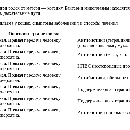
и родах от матери — котенку. Бактерии микоплазмы находятся во
, дыхательные пути.
оплазма у кошек, симптомы заболевания и способы лечения.
Опасность для человека
кая. Прямая передача человеку
Антибиотики (тетрацикли
овероятна.
(противокашлевые, мукол
кая. Прямая передача человеку
Антибиотики (мази, капли
овероятна.
кая. Прямая передача человеку
НПВС (нестероидные про
овероятна.
кая. Прямая передача человеку
Антибиотики, обильное п
овероятна.
кая. Прямая передача человеку
Поддерживающая терапия,
овероятна.
кая. Прямая передача человеку
Поддерживающая терапия
овероятна.
кая. Прямая передача человеку
Антибиотики широкого сп
овероятна.