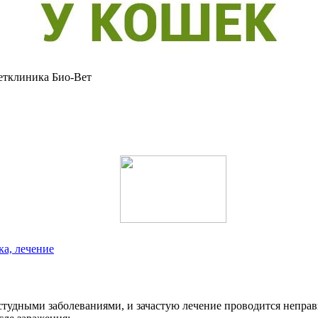
етклиника Био-Вет
ка, лечение
тудными заболеваниями, и зачастую лечение проводится неправи