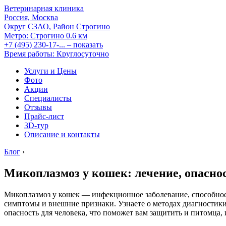
Ветеринарная клиника
Россия, Москва
Округ СЗАО, Район Строгино
Метро:
Строгино
0.6 км
+7 (495) 230-17-...
– показать
Время работы: Круглосуточно
Услуги и Цены
Фото
Акции
Специалисты
Отзывы
Прайс-лист
3D-тур
Описание и контакты
Блог
›
Микоплазмоз у кошек: лечение, опаснос
Микоплазмоз у кошек — инфекционное заболевание, способное 
симптомы и внешние признаки. Узнаете о методах диагностики
опасность для человека, что поможет вам защитить и питомца, и