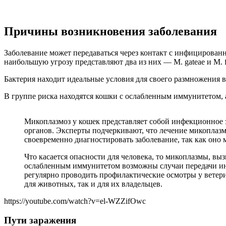
Причины возникновения заболевания
Заболевание может передаваться через контакт с инфицирова
наибольшую угрозу представляют два из них — M. gateae и M. 
Бактерия находит идеальные условия для своего размножения 
В группе риска находятся кошки с ослабленным иммунитетом, 
Микоплазмоз у кошек представляет собой инфекционное 
органов. Эксперты подчеркивают, что лечение микопла
своевременно диагностировать заболевание, так как оно
Что касается опасности для человека, то микоплазмы, вы
ослабленным иммунитетом возможны случаи передачи и
регулярно проводить профилактические осмотры у ветери
для животных, так и для их владельцев.
https://youtube.com/watch?v=el-WZZifOwc
Пути заражения