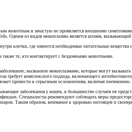
нным животным и зачастую не проявляется внешними симптомами
felis. Одним из видов микоплазмы является штамм, вызывающий 
внутри клетки, где имеются необходимые питательные вещества 
а также те, кто контактирует с бездомными животными.
заболевание, вызванное микоплазмами, которые могут вызывать
змоза требует комплексного подхода, включающего антибиотик
 может привести к серьезным осложнениям, включая пневмонию.
зывающие заболевания у кошек, в большинстве случаев не предст
нфекции. Специалисты рекомендуют соблюдать меры предостор
наров. Таким образом, внимание к здоровью питомцев и своевре