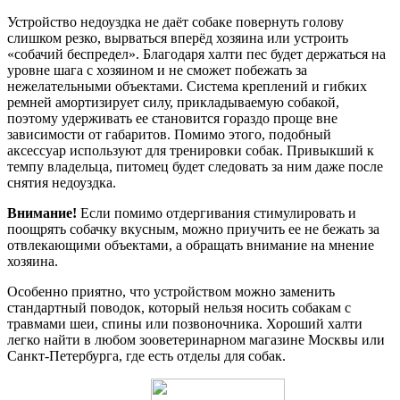
Устройство недоуздка не даёт собаке повернуть голову
слишком резко, вырваться вперёд хозяина или устроить
«собачий беспредел». Благодаря халти пес будет держаться на
уровне шага с хозяином и не сможет побежать за
нежелательными объектами. Система креплений и гибких
ремней амортизирует силу, прикладываемую собакой,
поэтому удерживать ее становится гораздо проще вне
зависимости от габаритов. Помимо этого, подобный
аксессуар используют для тренировки собак. Привыкший к
темпу владельца, питомец будет следовать за ним даже после
снятия недоуздка.
Внимание!
Если помимо отдергивания стимулировать и
поощрять собачку вкусным, можно приучить ее не бежать за
отвлекающими объектами, а обращать внимание на мнение
хозяина.
Особенно приятно, что устройством можно заменить
стандартный поводок, который нельзя носить собакам с
травмами шеи, спины или позвоночника. Хороший халти
легко найти в любом зооветеринарном магазине Москвы или
Санкт-Петербурга, где есть отделы для собак.