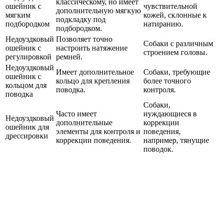
классическому, но имеет
ошейник с
чувствительной
дополнительную мягкую
мягким
кожей, склонные к
подкладку под
подбородком
натиранию.
подбородком.
Недоуздковый
Позволяет точно
Собаки с различным
ошейник с
настроить натяжение
строением головы.
регулировкой
ремней.
Недоуздковый
Имеет дополнительное
Собаки, требующие
ошейник с
кольцо для крепления
более точного
кольцом для
поводка.
контроля.
поводка
Собаки,
Часто имеет
нуждающиеся в
Недоуздковый
дополнительные
коррекции
ошейник для
элементы для контроля и
поведения,
дрессировки
коррекции поведения.
например, тянущие
поводок.