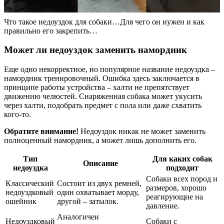
Что такое недоуздок для собаки…Для чего он нужен и как
правильно его закрепить…
Может ли недоуздок заменить намордник
Еще одно некорректное, но популярное название недоуздка –
намордник тренировочный. Ошибка здесь заключается в
принципе работы устройства – халти не препятствует
движению челюстей. Снаряженная собака может укусить
через халти, подобрать предмет с пола или даже схватить
кого-то.
Обратите внимание!
Недоуздок никак не может заменить
полноценный намордник, а может лишь дополнить его.
Тип
Для каких собак
Описание
недоуздка
подходит
Собаки всех пород и
Классический
Состоит из двух ремней,
размеров, хорошо
недоуздковый
один охватывает морду,
реагирующие на
ошейник
другой – затылок.
давление.
Аналогичен
Недоуздковый
Собаки с