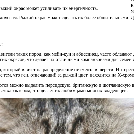
К
ыжий окрас может усиливать их энергичность.
м
озяевам. Рыжий окрас может сделать их более общительными.
Д
е:
авители таких пород, как мейн-кун и абиссинец, часто облада
их окрасов, что делает их отличными компаньонами для семей с
м, который влияет на распределение пигмента в шерсти. Интерес
 тем, что ген, отвечающий за рыжий цвет, находится на X-хром
отов можно выделить персидскую, британскую и шотландскую в
ым характером, что делает их любимцами многих владельцев.