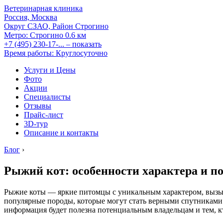
Ветеринарная клиника
Россия, Москва
Округ СЗАО, Район Строгино
Метро:
Строгино
0.6 км
+7 (495) 230-17-...
– показать
Время работы: Круглосуточно
Услуги и Цены
Фото
Акции
Специалисты
Отзывы
Прайс-лист
3D-тур
Описание и контакты
Блог
›
Рыжий кот: особенности характера и 
Рыжие коты — яркие питомцы с уникальным характером, вызыв
популярные породы, которые могут стать верными спутниками.
информация будет полезна потенциальным владельцам и тем, 