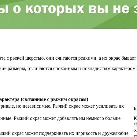
ята с рыжей шерстью, они считаются редкими, а их окрас бывае
ние размеры, отличаются спокойным и покладистым характером. 
арактера (связанные с рыжим окрасом)
гривые, но независимые. Рыжий окрас может усиливать их
К
нные. Рыжий окрас может добавлять им немного больше
К
г
Х
ыжий окрас может подчеркивать их игривость и дружелюбие.
т