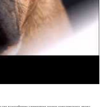
и были важнейшим элементом жизни королевского двора.