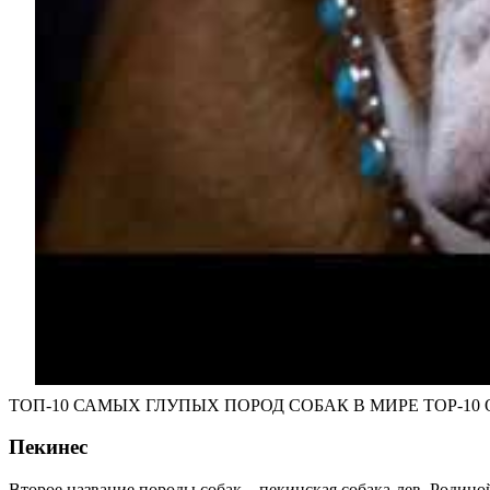
ТОП-10 САМЫХ ГЛУПЫХ ПОРОД СОБАК В МИРЕ TOP-10 O
Пекинес
Второе название породы собак – пекинская собака-лев. Родино