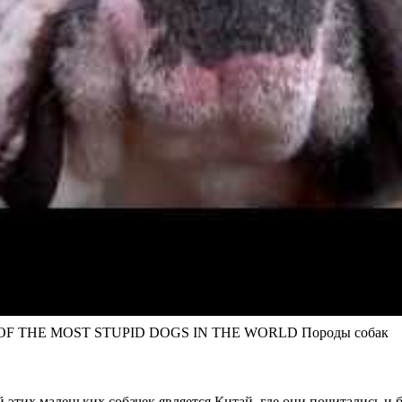
F THE MOST STUPID DOGS IN THE WORLD Породы собак
й этих маленьких собачек является Китай, где они почитались 