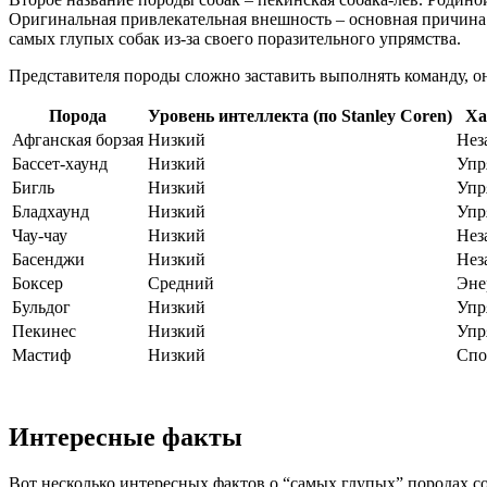
Оригинальная привлекательная внешность – основная причина 
самых глупых собак из-за своего поразительного упрямства.
Представителя породы сложно заставить выполнять команду, он 
Порода
Уровень интеллекта (по Stanley Coren)
Ха
Афганская борзая
Низкий
Нез
Бассет-хаунд
Низкий
Упр
Бигль
Низкий
Упр
Бладхаунд
Низкий
Упр
Чау-чау
Низкий
Нез
Басенджи
Низкий
Нез
Боксер
Средний
Эне
Бульдог
Низкий
Упр
Пекинес
Низкий
Упр
Мастиф
Низкий
Спо
Интересные факты
Вот несколько интересных фактов о “самых глупых” породах со