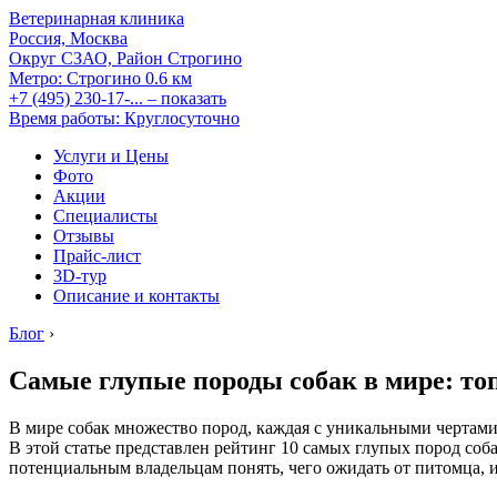
Ветеринарная клиника
Россия, Москва
Округ СЗАО, Район Строгино
Метро:
Строгино
0.6 км
+7 (495) 230-17-...
– показать
Время работы: Круглосуточно
Услуги и Цены
Фото
Акции
Специалисты
Отзывы
Прайс-лист
3D-тур
Описание и контакты
Блог
›
Самые глупые породы собак в мире: топ
В мире собак множество пород, каждая с уникальными чертами
В этой статье представлен рейтинг 10 самых глупых пород со
потенциальным владельцам понять, чего ожидать от питомца, 