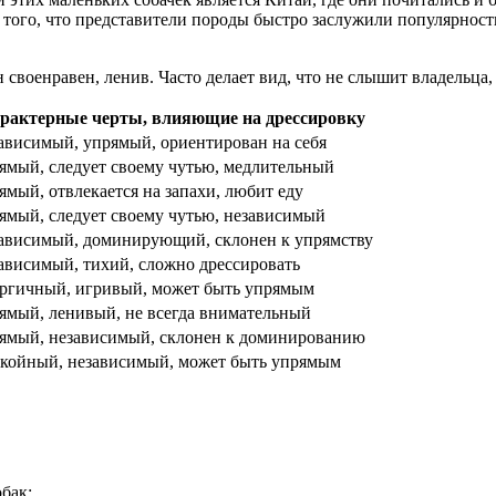
того, что представители породы быстро заслужили популярность
своенравен, ленив. Часто делает вид, что не слышит владельца, 
рактерные черты, влияющие на дрессировку
ависимый, упрямый, ориентирован на себя
ямый, следует своему чутью, медлительный
ямый, отвлекается на запахи, любит еду
ямый, следует своему чутью, независимый
ависимый, доминирующий, склонен к упрямству
ависимый, тихий, сложно дрессировать
ргичный, игривый, может быть упрямым
ямый, ленивый, не всегда внимательный
ямый, независимый, склонен к доминированию
койный, независимый, может быть упрямым
бак: