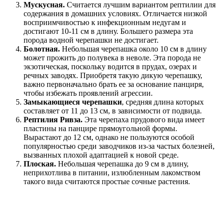
Мускусная.
Считается лучшим вариантом рептилии для
содержания в домашних условиях. Отличается низкой
восприимчивостью к инфекционным недугам и
достигают 10-11 см в длину. Большего размера эта
порода водной черепашки не достигает.
Болотная.
Небольшая черепашка около 10 см в длину
может прожить до полувека в неволе. Эта порода не
экзотическая, поскольку водится в прудах, озерах и
речных заводях. Приобретя такую дикую черепашку,
важно первоначально брать ее за основание панциря,
чтобы избежать проявлений агрессии.
Замыкающиеся черепашки
, средняя длина которых
составляет от 11 до 13 см, в зависимости от подвида.
Рептилия Ривза.
Эта черепаха прудового вида имеет
пластины на панцире прямоугольной формы.
Вырастают до 12 см, однако не пользуются особой
популярностью среди заводчиков из-за частых болезней,
вызванных плохой адаптацией к новой среде.
Плоская.
Небольшая черепашка до 9 см в длину,
неприхотлива в питании, излюбленным лакомством
такого вида считаются простые сочные растения.